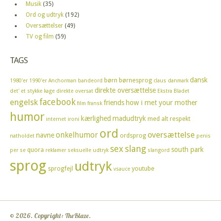
Musik
(35)
Ord og udtryk
(192)
Oversættelser
(49)
TV og film
(59)
TAGS
dansk
børn
børnesprog
1980'er
1990'er
Anchorman
bandeord
claus
danmark
direkte oversættelse
det' et stykke kage
direkte oversat
Ekstra Bladet
facebook
engelsk
friends
how i met your mother
film
fransk
humor
kærlighed
madudtryk
med alt respekt
internet
ironi
ord
oversættelse
onkelhumor
navne
ordsprog
natholdet
penis
sex
slang
south park
quora
per se
reklamer
seksuelle udtryk
slangord
sprog
udtryk
sprogfejl
youtube
vsauce
© 2026. Copyright: TheBlaze.