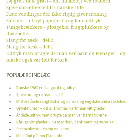
Føj græs (foie gras) – om udtalefejl ved madord
Sjove sproglige fejl fra danske stile
Faste vendinger der ikke rigtig giver mening
Så’n der – et nyt populært ungdomsudtryk
Tungebrækkere – gipsgebis, frugtplukkere og
flødeboller
Slang for tæsk – del 2
Slang for tæsk – del 1
Udtryk man brugte da man var barn og teenager – og
måske også var lidt for kæk
POPULÆRE INDLÆG
Danske 1980’er slangord og udtryk
Sjove rim og remser – del 2
Misforståede sangtekster og danske og engelske undersættelse...
Onkel-humor – del 3; Thomas Hartmann vittigheder
Åndede udtryk man brugte da man var barn i 90’erne
Dårlige vittigheder – nu med ‘haj’, ‘bank bank’ og ’80’er ka...
Steppeulvene – en introduktion
Min hånd på min Elton John