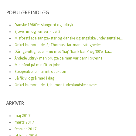
POPULÆRE INDLÆG
Danske 1980’er slangord og udtryk
Sjove rim og remser – del 2
Misforståede sangtekster og danske og engelske undersættelse...
Onkel-humor – del 3; Thomas Hartmann vittigheder
Dårlige vittigheder – nu med ‘haj’, ‘bank bank’ og ’80’er ka...
Åndede udtryk man brugte da man var barn i 90’erne
Min hånd på min Elton John
Steppeulvene – en introduktion
Så fik vi også mad i dag
Onkel-humor – del 1; humor i udenlandske navne
ARKIVER
maj 2017
marts 2017
februar 2017
oktober 2016