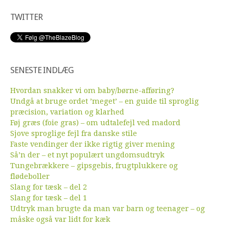
TWITTER
SENESTE INDLÆG
Hvordan snakker vi om baby/børne-afføring?
Undgå at bruge ordet ’meget’ – en guide til sproglig
præcision, variation og klarhed
Føj græs (foie gras) – om udtalefejl ved madord
Sjove sproglige fejl fra danske stile
Faste vendinger der ikke rigtig giver mening
Så’n der – et nyt populært ungdomsudtryk
Tungebrækkere – gipsgebis, frugtplukkere og
flødeboller
Slang for tæsk – del 2
Slang for tæsk – del 1
Udtryk man brugte da man var barn og teenager – og
måske også var lidt for kæk