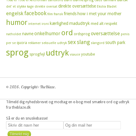
1980'er
1990'er
Anchorman
bandeord
claus
danmark
direkte oversættelse
det' et stykke kage
direkte oversat
Ekstra Bladet
facebook
engelsk
friends
how i met your mother
film
fransk
humor
kærlighed
madudtryk
med alt respekt
internet
ironi
ord
oversættelse
onkelhumor
navne
ordsprog
natholdet
penis
sex
slang
south park
quora
per se
reklamer
seksuelle udtryk
slangord
sprog
udtryk
sprogfejl
youtube
vsauce
© 2026. Copyright: TheBlaze.
Tilmeld dig nyhedsbrevet og modtag en e-bog med smækre ord og udtryk
fra theblaze.dk
Så er du en snuskebasse!