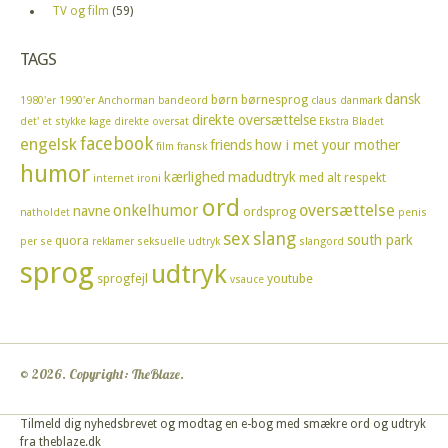
TV og film
(59)
TAGS
dansk
børn
børnesprog
1980'er
1990'er
Anchorman
bandeord
claus
danmark
direkte oversættelse
det' et stykke kage
direkte oversat
Ekstra Bladet
facebook
engelsk
friends
how i met your mother
film
fransk
humor
kærlighed
madudtryk
med alt respekt
internet
ironi
ord
oversættelse
onkelhumor
navne
ordsprog
natholdet
penis
sex
slang
south park
quora
per se
reklamer
seksuelle udtryk
slangord
sprog
udtryk
sprogfejl
youtube
vsauce
© 2026. Copyright: TheBlaze.
Tilmeld dig nyhedsbrevet og modtag en e-bog med smækre ord og udtryk
fra theblaze.dk