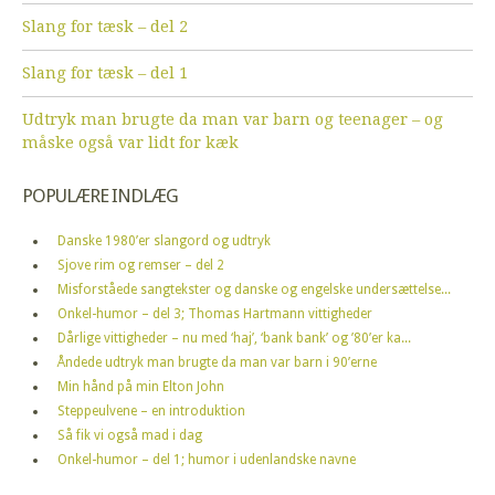
Slang for tæsk – del 2
Slang for tæsk – del 1
Udtryk man brugte da man var barn og teenager – og
måske også var lidt for kæk
POPULÆRE INDLÆG
Danske 1980’er slangord og udtryk
Sjove rim og remser – del 2
Misforståede sangtekster og danske og engelske undersættelse...
Onkel-humor – del 3; Thomas Hartmann vittigheder
Dårlige vittigheder – nu med ‘haj’, ‘bank bank’ og ’80’er ka...
Åndede udtryk man brugte da man var barn i 90’erne
Min hånd på min Elton John
Steppeulvene – en introduktion
Så fik vi også mad i dag
Onkel-humor – del 1; humor i udenlandske navne