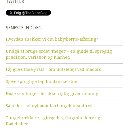
TWITTER
SENESTE INDLÆG
Hvordan snakker vi om baby/børne-afføring?
Undgå at bruge ordet ’meget’ – en guide til sproglig
præcision, variation og klarhed
Føj græs (foie gras) – om udtalefejl ved madord
Sjove sproglige fejl fra danske stile
Faste vendinger der ikke rigtig giver mening
Så’n der – et nyt populært ungdomsudtryk
Tungebrækkere – gipsgebis, frugtplukkere og
flødeboller