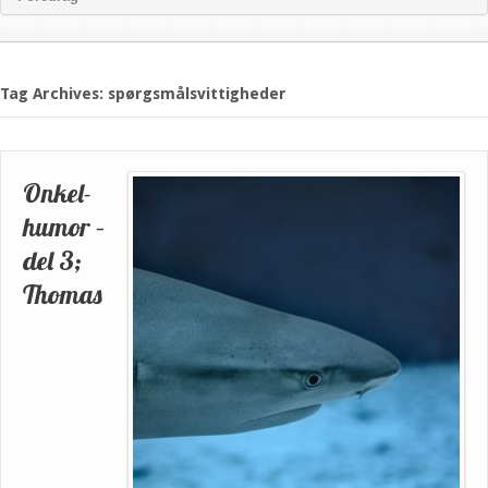
Tag Archives: spørgsmålsvittigheder
Onkel-
humor –
del 3;
Thomas