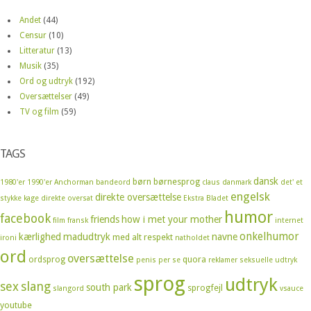
Andet
(44)
Censur
(10)
Litteratur
(13)
Musik
(35)
Ord og udtryk
(192)
Oversættelser
(49)
TV og film
(59)
TAGS
dansk
børn
børnesprog
1980'er
1990'er
Anchorman
bandeord
claus
danmark
det' et
engelsk
direkte oversættelse
stykke kage
direkte oversat
Ekstra Bladet
humor
facebook
friends
how i met your mother
film
fransk
internet
onkelhumor
kærlighed
madudtryk
navne
med alt respekt
ironi
natholdet
ord
oversættelse
ordsprog
quora
penis
per se
reklamer
seksuelle udtryk
sprog
udtryk
sex
slang
south park
sprogfejl
slangord
vsauce
youtube