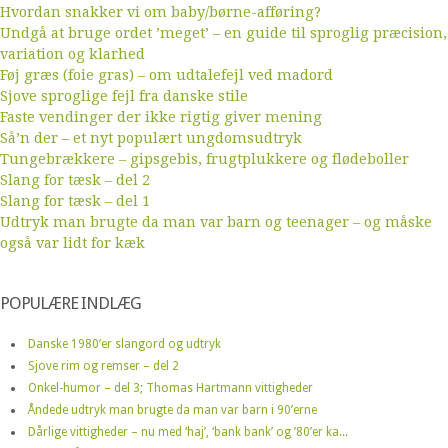
Hvordan snakker vi om baby/børne-afføring?
Undgå at bruge ordet ’meget’ – en guide til sproglig præcision,
variation og klarhed
Føj græs (foie gras) – om udtalefejl ved madord
Sjove sproglige fejl fra danske stile
Faste vendinger der ikke rigtig giver mening
Så’n der – et nyt populært ungdomsudtryk
Tungebrækkere – gipsgebis, frugtplukkere og flødeboller
Slang for tæsk – del 2
Slang for tæsk – del 1
Udtryk man brugte da man var barn og teenager – og måske
også var lidt for kæk
POPULÆRE INDLÆG
Danske 1980’er slangord og udtryk
Sjove rim og remser – del 2
Onkel-humor – del 3; Thomas Hartmann vittigheder
Åndede udtryk man brugte da man var barn i 90’erne
Dårlige vittigheder – nu med ‘haj’, ‘bank bank’ og ’80’er ka...