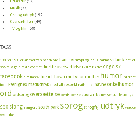
Litteratur
(13)
Musik
(35)
Ord og udtryk
(192)
Oversættelser
(49)
TV og film
(59)
TAGS
dansk
børn
børnesprog
1980'er
1990'er
Anchorman
bandeord
claus
danmark
det' et
engelsk
direkte oversættelse
stykke kage
direkte oversat
Ekstra Bladet
humor
facebook
friends
how i met your mother
film
fransk
internet
onkelhumor
kærlighed
madudtryk
navne
med alt respekt
ironi
natholdet
ord
oversættelse
ordsprog
quora
penis
per se
reklamer
seksuelle udtryk
sprog
udtryk
sex
slang
south park
sprogfejl
slangord
vsauce
youtube