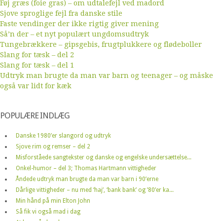
Føj græs (foie gras) – om udtalefejl ved madord
Sjove sproglige fejl fra danske stile
Faste vendinger der ikke rigtig giver mening
Så’n der – et nyt populært ungdomsudtryk
Tungebrækkere – gipsgebis, frugtplukkere og flødeboller
Slang for tæsk – del 2
Slang for tæsk – del 1
Udtryk man brugte da man var barn og teenager – og måske
også var lidt for kæk
POPULÆRE INDLÆG
Danske 1980’er slangord og udtryk
Sjove rim og remser – del 2
Misforståede sangtekster og danske og engelske undersættelse...
Onkel-humor – del 3; Thomas Hartmann vittigheder
Åndede udtryk man brugte da man var barn i 90’erne
Dårlige vittigheder – nu med ‘haj’, ‘bank bank’ og ’80’er ka...
Min hånd på min Elton John
Så fik vi også mad i dag