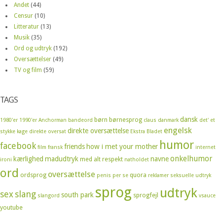
Andet
(44)
Censur
(10)
Litteratur
(13)
Musik
(35)
Ord og udtryk
(192)
Oversættelser
(49)
TV og film
(59)
TAGS
dansk
børn
børnesprog
1980'er
1990'er
Anchorman
bandeord
claus
danmark
det' et
engelsk
direkte oversættelse
stykke kage
direkte oversat
Ekstra Bladet
humor
facebook
friends
how i met your mother
film
fransk
internet
onkelhumor
kærlighed
madudtryk
navne
med alt respekt
ironi
natholdet
ord
oversættelse
ordsprog
quora
penis
per se
reklamer
seksuelle udtryk
sprog
udtryk
sex
slang
south park
sprogfejl
slangord
vsauce
youtube