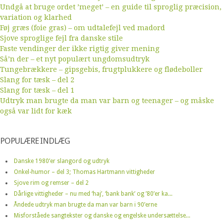
Undgå at bruge ordet ’meget’ – en guide til sproglig præcision,
variation og klarhed
Føj græs (foie gras) – om udtalefejl ved madord
Sjove sproglige fejl fra danske stile
Faste vendinger der ikke rigtig giver mening
Så’n der – et nyt populært ungdomsudtryk
Tungebrækkere – gipsgebis, frugtplukkere og flødeboller
Slang for tæsk – del 2
Slang for tæsk – del 1
Udtryk man brugte da man var barn og teenager – og måske
også var lidt for kæk
POPULÆRE INDLÆG
Danske 1980’er slangord og udtryk
Onkel-humor – del 3; Thomas Hartmann vittigheder
Sjove rim og remser – del 2
Dårlige vittigheder – nu med ‘haj’, ‘bank bank’ og ’80’er ka...
Åndede udtryk man brugte da man var barn i 90’erne
Misforståede sangtekster og danske og engelske undersættelse...