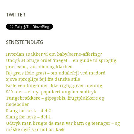
TWITTER
SENESTE INDLÆG
Hvordan snakker vi om baby/børne-afføring?
Undgå at bruge ordet ’meget’ – en guide til sproglig
præcision, variation og klarhed
Føj græs (foie gras) – om udtalefejl ved madord
Sjove sproglige fejl fra danske stile
Faste vendinger der ikke rigtig giver mening
Så’n der – et nyt populært ungdomsudtryk
Tungebrækkere – gipsgebis, frugtplukkere og
flødeboller
Slang for tæsk – del 2
Slang for tæsk – del 1
Udtryk man brugte da man var barn og teenager – og
måske også var lidt for kæk