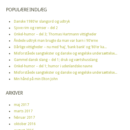
POPULÆRE INDLÆG
Danske 1980’er slangord og udtryk
Sjove rim og remser – del 2
Onkel-humor – del 3; Thomas Hartmann vittigheder
Åndede udtryk man brugte da man var barn i 90’erne
Dårlige vittigheder – nu med ‘haj’, ‘bank bank’ og ’80’er ka...
Misforståede sangtekster og danske og engelske undersættelse...
Gammel dansk slang – del 1; druk og værtshusslang
Onkel-humor – del 1; humor i udenlandske navne
Misforståede sangtekster og danske og engelske undersættelse...
Min hånd på min Elton John
ARKIVER
maj 2017
marts 2017
februar 2017
oktober 2016