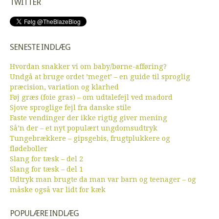
TWITTER
SENESTE INDLÆG
Hvordan snakker vi om baby/børne-afføring?
Undgå at bruge ordet ’meget’ – en guide til sproglig
præcision, variation og klarhed
Føj græs (foie gras) – om udtalefejl ved madord
Sjove sproglige fejl fra danske stile
Faste vendinger der ikke rigtig giver mening
Så’n der – et nyt populært ungdomsudtryk
Tungebrækkere – gipsgebis, frugtplukkere og
flødeboller
Slang for tæsk – del 2
Slang for tæsk – del 1
Udtryk man brugte da man var barn og teenager – og
måske også var lidt for kæk
POPULÆRE INDLÆG