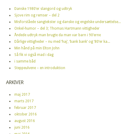
Danske 1980’er slangord og udtryk
Sjove rim og remser – del 2
Misforståede sangtekster og danske og engelske undersættelse...
Onkel-humor – del 3; Thomas Hartmann vittigheder
Åndede udtryk man brugte da man var barn i 90’erne
Dårlige vittigheder – nu med ‘haj’, ‘bank bank’ og ’80’er ka...
Min hånd på min Elton John
Så fik vi også mad i dag
i samme båd
Steppeulvene – en introduktion
ARKIVER
maj 2017
marts 2017
februar 2017
oktober 2016
august 2016
juni 2016
maj 2016