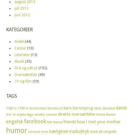
august 2012
juli 2012
juni 2012
KATEGORIER
Andet
(44)
Censur
(10)
Litteratur
(13)
Musik
(35)
Ord og udtryk
(192)
Oversættelser
(49)
TV og film
(59)
TAGS
dansk
børn
børnesprog
1980'er
1990'er
Anchorman
bandeord
claus
danmark
direkte oversættelse
det' et stykke kage
direkte oversat
Ekstra Bladet
facebook
engelsk
friends
how i met your mother
film
fransk
humor
kærlighed
madudtryk
med alt respekt
internet
ironi