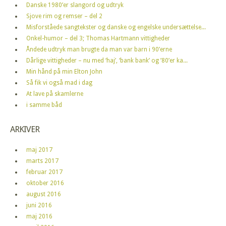
Danske 1980’er slangord og udtryk
Sjove rim og remser – del 2
Misforståede sangtekster og danske og engelske undersættelse...
Onkel-humor – del 3; Thomas Hartmann vittigheder
Åndede udtryk man brugte da man var barn i 90’erne
Dårlige vittigheder – nu med ‘haj’, ‘bank bank’ og ’80’er ka...
Min hånd på min Elton John
Så fik vi også mad i dag
At lave på skamlerne
i samme båd
ARKIVER
maj 2017
marts 2017
februar 2017
oktober 2016
august 2016
juni 2016
maj 2016