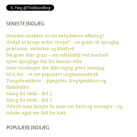
SENESTE INDLÆG
Hvordan snakker vi om baby/børne-afføring?
Undgå at bruge ordet ’meget’ – en guide til sproglig
præcision, variation og klarhed
Føj græs (foie gras) – om udtalefejl ved madord
Sjove sproglige fejl fra danske stile
Faste vendinger der ikke rigtig giver mening
Så’n der – et nyt populært ungdomsudtryk
Tungebrækkere – gipsgebis, frugtplukkere og
flødeboller
Slang for tæsk – del 2
Slang for tæsk – del 1
Udtryk man brugte da man var barn og teenager – og
måske også var lidt for kæk
POPULÆRE INDLÆG