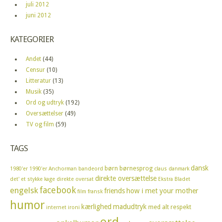
juli 2012
juni 2012
KATEGORIER
Andet
(44)
Censur
(10)
Litteratur
(13)
Musik
(35)
Ord og udtryk
(192)
Oversættelser
(49)
TV og film
(59)
TAGS
dansk
børn
børnesprog
1980'er
1990'er
Anchorman
bandeord
claus
danmark
direkte oversættelse
det' et stykke kage
direkte oversat
Ekstra Bladet
facebook
engelsk
friends
how i met your mother
film
fransk
humor
kærlighed
madudtryk
med alt respekt
internet
ironi