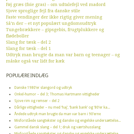
Føj græs (foie gras) – om udtalefejl ved madord
Sjove sproglige fejl fra danske stile
Faste vendinger der ikke rigtig giver mening
Så’n der – et nyt populært ungdomsudtryk
Tungebrækkere – gipsgebis, frugtplukkere og
flødeboller
Slang for tæsk – del 2
Slang for tæsk – del 1
Udtryk man brugte da man var barn og teenager – og
måske også var lidt for kæk
POPULÆRE INDLÆG
Danske 1980’er slangord og udtryk
Onkel-humor – del 3; Thomas Hartmann vittigheder
Sjove rim og remser – del 2
Dårlige vittigheder – nu med ‘haj’, ‘bank bank’ og ’80’er ka...
Åndede udtryk man brugte da man var barn i 90’erne
Misforståede sangtekster og danske og engelske undersættelse...
Gammel dansk slang – del 1; druk og værtshusslang
Misforståede sangtekster og danske og engelske undersættelse...