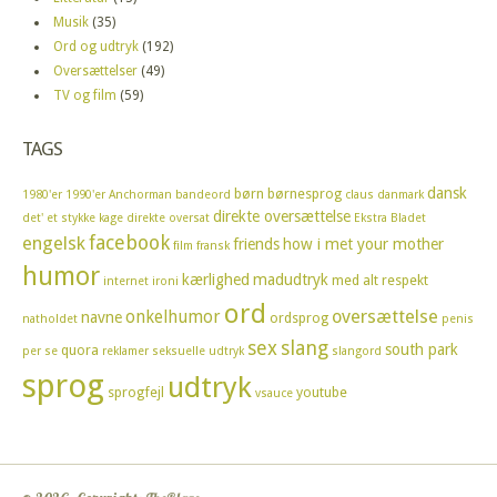
Musik
(35)
Ord og udtryk
(192)
Oversættelser
(49)
TV og film
(59)
TAGS
dansk
børn
børnesprog
1980'er
1990'er
Anchorman
bandeord
claus
danmark
direkte oversættelse
det' et stykke kage
direkte oversat
Ekstra Bladet
facebook
engelsk
friends
how i met your mother
film
fransk
humor
kærlighed
madudtryk
med alt respekt
internet
ironi
ord
oversættelse
onkelhumor
navne
ordsprog
natholdet
penis
sex
slang
south park
quora
per se
reklamer
seksuelle udtryk
slangord
sprog
udtryk
sprogfejl
youtube
vsauce