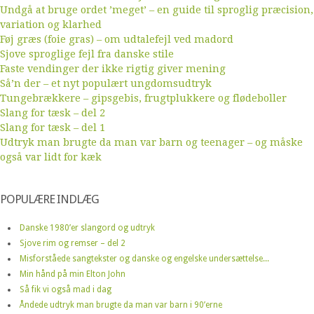
Undgå at bruge ordet ’meget’ – en guide til sproglig præcision,
variation og klarhed
Føj græs (foie gras) – om udtalefejl ved madord
Sjove sproglige fejl fra danske stile
Faste vendinger der ikke rigtig giver mening
Så’n der – et nyt populært ungdomsudtryk
Tungebrækkere – gipsgebis, frugtplukkere og flødeboller
Slang for tæsk – del 2
Slang for tæsk – del 1
Udtryk man brugte da man var barn og teenager – og måske
også var lidt for kæk
POPULÆRE INDLÆG
Danske 1980’er slangord og udtryk
Sjove rim og remser – del 2
Misforståede sangtekster og danske og engelske undersættelse...
Min hånd på min Elton John
Så fik vi også mad i dag
Åndede udtryk man brugte da man var barn i 90’erne