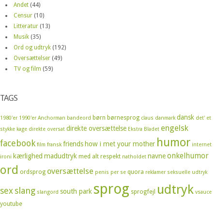
Andet
(44)
Censur
(10)
Litteratur
(13)
Musik
(35)
Ord og udtryk
(192)
Oversættelser
(49)
TV og film
(59)
TAGS
dansk
børn
børnesprog
1980'er
1990'er
Anchorman
bandeord
claus
danmark
det' et
engelsk
direkte oversættelse
stykke kage
direkte oversat
Ekstra Bladet
humor
facebook
friends
how i met your mother
film
fransk
internet
onkelhumor
kærlighed
madudtryk
navne
med alt respekt
ironi
natholdet
ord
oversættelse
ordsprog
quora
penis
per se
reklamer
seksuelle udtryk
sprog
udtryk
sex
slang
south park
sprogfejl
slangord
vsauce
youtube