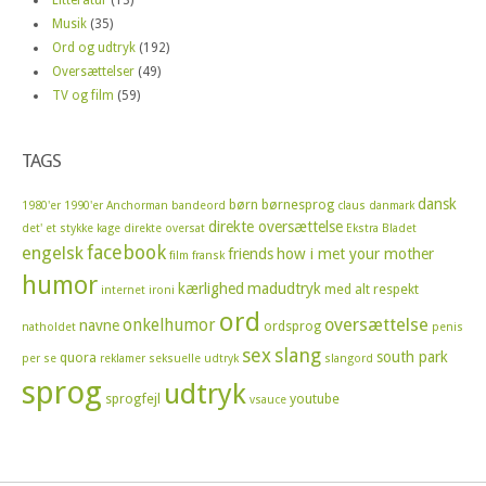
Litteratur
(13)
Musik
(35)
Ord og udtryk
(192)
Oversættelser
(49)
TV og film
(59)
TAGS
dansk
børn
børnesprog
1980'er
1990'er
Anchorman
bandeord
claus
danmark
direkte oversættelse
det' et stykke kage
direkte oversat
Ekstra Bladet
facebook
engelsk
friends
how i met your mother
film
fransk
humor
kærlighed
madudtryk
med alt respekt
internet
ironi
ord
oversættelse
onkelhumor
navne
ordsprog
natholdet
penis
sex
slang
south park
quora
per se
reklamer
seksuelle udtryk
slangord
sprog
udtryk
sprogfejl
youtube
vsauce