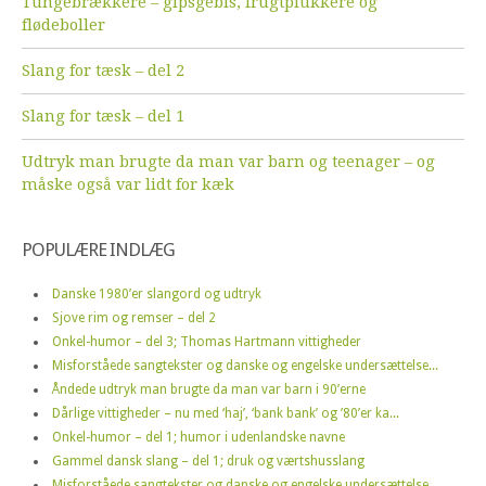
Tungebrækkere – gipsgebis, frugtplukkere og
flødeboller
Slang for tæsk – del 2
Slang for tæsk – del 1
Udtryk man brugte da man var barn og teenager – og
måske også var lidt for kæk
POPULÆRE INDLÆG
Danske 1980’er slangord og udtryk
Sjove rim og remser – del 2
Onkel-humor – del 3; Thomas Hartmann vittigheder
Misforståede sangtekster og danske og engelske undersættelse...
Åndede udtryk man brugte da man var barn i 90’erne
Dårlige vittigheder – nu med ‘haj’, ‘bank bank’ og ’80’er ka...
Onkel-humor – del 1; humor i udenlandske navne
Gammel dansk slang – del 1; druk og værtshusslang
Misforståede sangtekster og danske og engelske undersættelse...