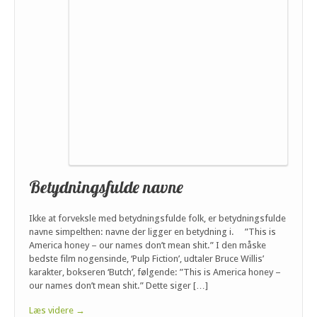
Betydningsfulde navne
Ikke at forveksle med betydningsfulde folk, er betydningsfulde
navne simpelthen: navne der ligger en betydning i. ”This is
America honey – our names don’t mean shit.” I den måske
bedste film nogensinde, ‘Pulp Fiction’, udtaler Bruce Willis’
karakter, bokseren ‘Butch’, følgende: ”This is America honey –
our names don’t mean shit.” Dette siger […]
Læs videre →