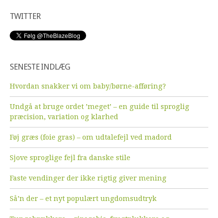
TWITTER
SENESTE INDLÆG
Hvordan snakker vi om baby/børne-afføring?
Undgå at bruge ordet ’meget’ – en guide til sproglig
præcision, variation og klarhed
Føj græs (foie gras) – om udtalefejl ved madord
Sjove sproglige fejl fra danske stile
Faste vendinger der ikke rigtig giver mening
Så’n der – et nyt populært ungdomsudtryk