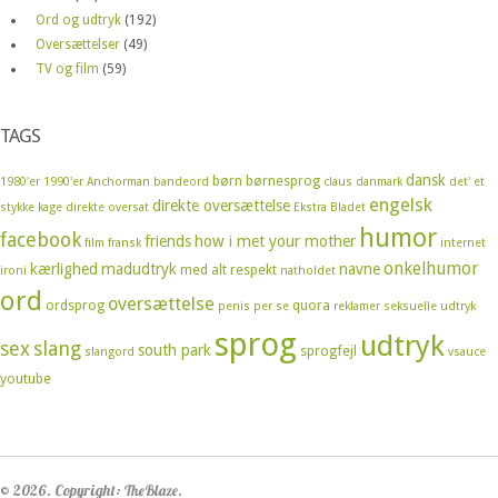
Ord og udtryk
(192)
Oversættelser
(49)
TV og film
(59)
TAGS
dansk
børn
børnesprog
1980'er
1990'er
Anchorman
bandeord
claus
danmark
det' et
engelsk
direkte oversættelse
stykke kage
direkte oversat
Ekstra Bladet
humor
facebook
friends
how i met your mother
film
fransk
internet
onkelhumor
kærlighed
madudtryk
navne
med alt respekt
ironi
natholdet
ord
oversættelse
ordsprog
quora
penis
per se
reklamer
seksuelle udtryk
sprog
udtryk
sex
slang
south park
sprogfejl
slangord
vsauce
youtube
© 2026. Copyright: TheBlaze.