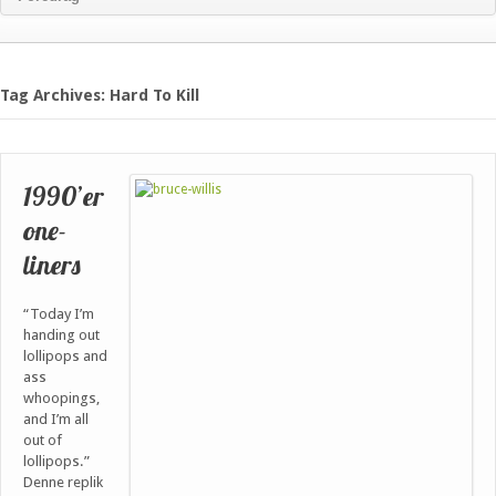
Tag Archives: Hard To Kill
1990’er
one-
liners
“Today I’m
handing out
lollipops and
ass
whoopings,
and I’m all
out of
lollipops.”
Denne replik