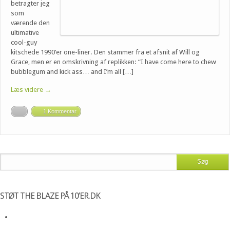
betragter jeg
som
værende den
ultimative
cool-guy
kitschede 1990’er one-liner. Den stammer fra et afsnit af Will og
Grace, men er en omskrivning af replikken: “I have come here to chew
bubblegum and kick ass… and I’m all […]
Læs videre →
1 Kommentar
STØT THE BLAZE PÅ 10’ER.DK