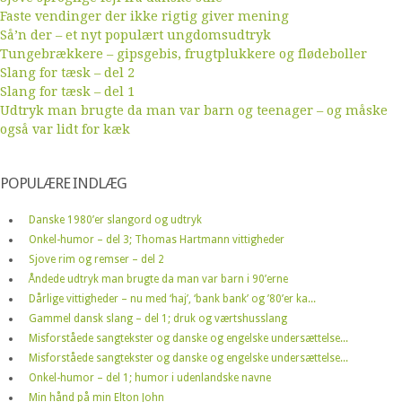
Faste vendinger der ikke rigtig giver mening
Så’n der – et nyt populært ungdomsudtryk
Tungebrækkere – gipsgebis, frugtplukkere og flødeboller
Slang for tæsk – del 2
Slang for tæsk – del 1
Udtryk man brugte da man var barn og teenager – og måske
også var lidt for kæk
POPULÆRE INDLÆG
Danske 1980’er slangord og udtryk
Onkel-humor – del 3; Thomas Hartmann vittigheder
Sjove rim og remser – del 2
Åndede udtryk man brugte da man var barn i 90’erne
Dårlige vittigheder – nu med ‘haj’, ‘bank bank’ og ’80’er ka...
Gammel dansk slang – del 1; druk og værtshusslang
Misforståede sangtekster og danske og engelske undersættelse...
Misforståede sangtekster og danske og engelske undersættelse...
Onkel-humor – del 1; humor i udenlandske navne
Min hånd på min Elton John