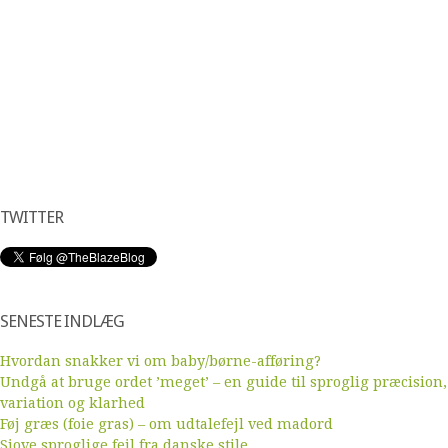
TWITTER
SENESTE INDLÆG
Hvordan snakker vi om baby/børne-afføring?
Undgå at bruge ordet ’meget’ – en guide til sproglig præcision,
variation og klarhed
Føj græs (foie gras) – om udtalefejl ved madord
Sjove sproglige fejl fra danske stile