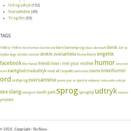
Ord og udtryk
(192)
Oversættelser
(49)
TV og film
(59)
TAGS
dansk
børn
børnesprog
1980'er
1990'er
Anchorman
bandeord
claus
danmark
det' et
engelsk
direkte oversættelse
stykke kage
direkte oversat
Ekstra Bladet
humor
facebook
friends
how i met your mother
film
fransk
internet
onkelhumor
kærlighed
madudtryk
navne
med alt respekt
ironi
natholdet
ord
oversættelse
ordsprog
quora
penis
per se
reklamer
seksuelle udtryk
sprog
udtryk
sex
slang
south park
sprogfejl
slangord
vsauce
youtube
© 2026. Copyright: TheBlaze.