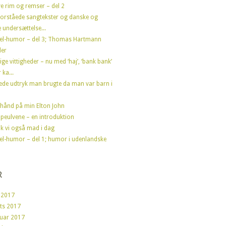
e rim og remser – del 2
forståede sangtekster og danske og
 undersættelse...
el-humor – del 3; Thomas Hartmann
der
ige vittigheder – nu med ‘haj’, ‘bank bank’
 ka...
ede udtryk man brugte da man var barn i
hånd på min Elton John
peulvene – en introduktion
fik vi også mad i dag
el-humor – del 1; humor i udenlandske
R
 2017
ts 2017
ruar 2017