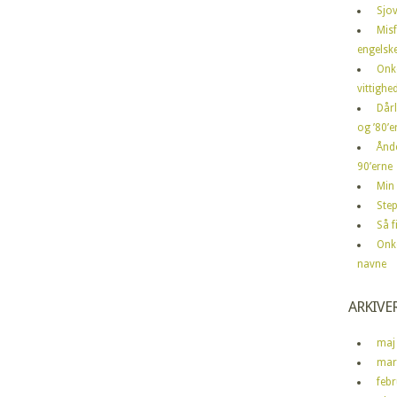
Sjov
Mis
engelske
Onk
vittighe
Dårl
og ’80’er
Ånd
90’erne
Min 
Step
Så 
Onk
navne
ARKIVE
maj
mar
feb