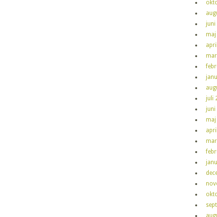
okt
aug
juni
maj
apri
mar
feb
jan
aug
juli
juni
maj
apri
mar
feb
jan
dec
nov
okt
sep
aug