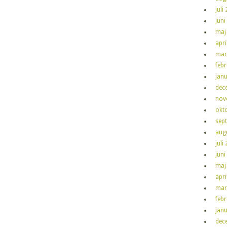
juli
juni
maj
apri
mar
feb
jan
dec
nov
okt
sep
aug
juli
juni
maj
apri
mar
feb
jan
dec