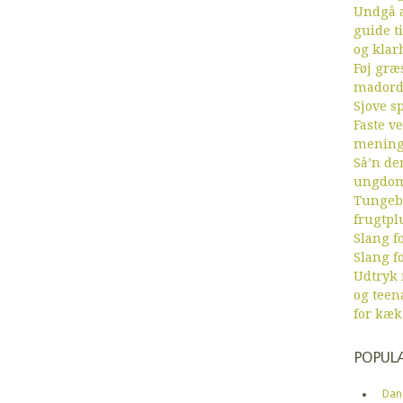
Undgå a
guide ti
og klar
Føj græs
mador
Sjove sp
Faste v
menin
Så’n de
ungdom
Tungebr
frugtpl
Slang fo
Slang fo
Udtryk
og teen
for kæk
POPUL
Dan