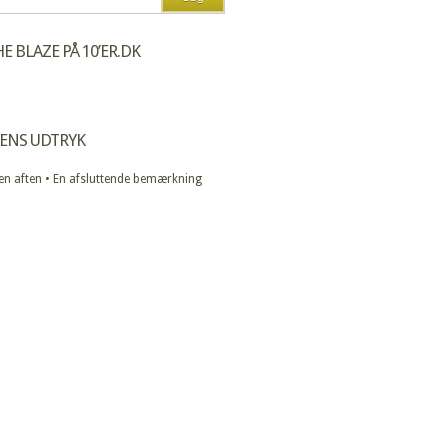
E BLAZE PÅ 10’ER.DK
ENS UDTRYK
 en aften • En afsluttende bemærkning