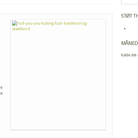
STØT TH
MÅNED
Kalde det
ge
ke