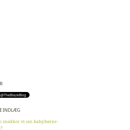
R
E INDLÆG
 snakker vi om baby/børne-
g?