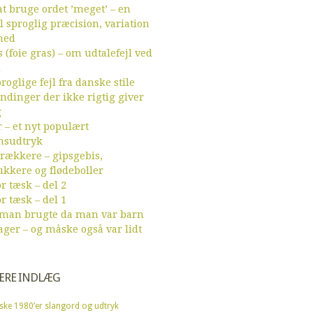
t bruge ordet ’meget’ – en
l sproglig præcision, variation
hed
 (foie gras) – om udtalefejl ved
d
roglige fejl fra danske stile
endinger der ikke rigtig giver
g
r – et nyt populært
sudtryk
ækkere – gipsgebis,
ukkere og flødeboller
r tæsk – del 2
r tæsk – del 1
 man brugte da man var barn
ager – og måske også var lidt
ÆRE INDLÆG
ske 1980’er slangord og udtryk