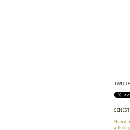
TWITTE
SENEST
Hvordan
afførin