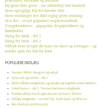
præcision, variation og klarhed
Føj græs (foie gras) – om udtalefejl ved madord
Sjove sproglige fejl fra danske stile
Faste vendinger der ikke rigtig giver mening
Så’n der – et nyt populært ungdomsudtryk
Tungebrækkere – gipsgebis, frugtplukkere og
flødeboller
Slang for tæsk – del 2
Slang for tæsk – del 1
Udtryk man brugte da man var barn og teenager – og
måske også var lidt for kæk
POPULÆRE INDLÆG
Danske 1980’er slangord og udtryk
Sjove rim og remser – del 2
Misforståede sangtekster og danske og engelske undersættelse...
Onkel-humor – del 3; Thomas Hartmann vittigheder
Åndede udtryk man brugte da man var barn i 90’erne
Dårlige vittigheder – nu med ‘haj’, ‘bank bank’ og ’80’er ka...
Min hånd på min Elton John