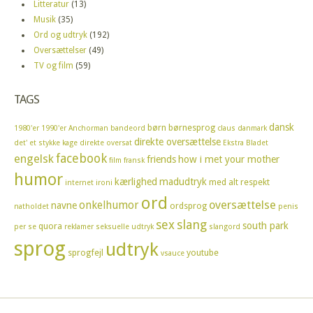
Litteratur
(13)
Musik
(35)
Ord og udtryk
(192)
Oversættelser
(49)
TV og film
(59)
TAGS
dansk
børn
børnesprog
1980'er
1990'er
Anchorman
bandeord
claus
danmark
direkte oversættelse
det' et stykke kage
direkte oversat
Ekstra Bladet
facebook
engelsk
friends
how i met your mother
film
fransk
humor
kærlighed
madudtryk
med alt respekt
internet
ironi
ord
oversættelse
onkelhumor
navne
ordsprog
natholdet
penis
sex
slang
south park
quora
per se
reklamer
seksuelle udtryk
slangord
sprog
udtryk
sprogfejl
youtube
vsauce