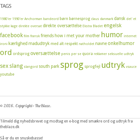
TAGS
dansk
børn
børnesprog
1980'er
1990'er
Anchorman
bandeord
claus
danmark
det' et
engelsk
direkte oversættelse
stykke kage
direkte oversat
Ekstra Bladet
humor
facebook
friends
how i met your mother
film
fransk
internet
onkelhumor
kærlighed
madudtryk
navne
med alt respekt
ironi
natholdet
ord
oversættelse
ordsprog
quora
penis
per se
reklamer
seksuelle udtryk
sprog
udtryk
sex
slang
south park
sprogfejl
slangord
vsauce
youtube
© 2026. Copyright: TheBlaze.
Tilmeld dig nyhedsbrevet og modtag en e-bog med smækre ord og udtryk fra
theblaze.dk
Så er du en snuskebasse!