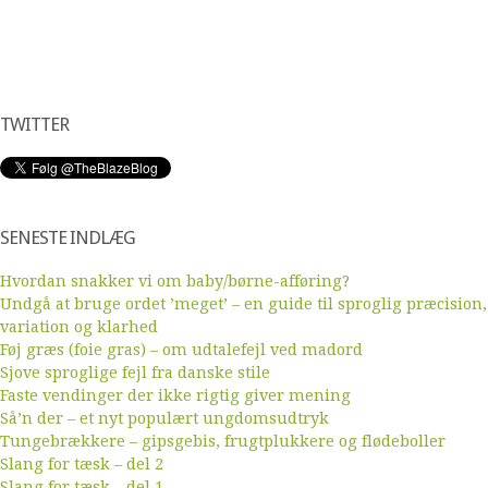
TWITTER
SENESTE INDLÆG
Hvordan snakker vi om baby/børne-afføring?
Undgå at bruge ordet ’meget’ – en guide til sproglig præcision,
variation og klarhed
Føj græs (foie gras) – om udtalefejl ved madord
Sjove sproglige fejl fra danske stile
Faste vendinger der ikke rigtig giver mening
Så’n der – et nyt populært ungdomsudtryk
Tungebrækkere – gipsgebis, frugtplukkere og flødeboller
Slang for tæsk – del 2
Slang for tæsk – del 1