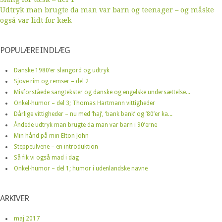
Udtryk man brugte da man var barn og teenager – og måske
også var lidt for kæk
POPULÆRE INDLÆG
Danske 1980’er slangord og udtryk
Sjove rim og remser – del 2
Misforståede sangtekster og danske og engelske undersættelse...
Onkel-humor – del 3; Thomas Hartmann vittigheder
Dårlige vittigheder – nu med ‘haj’, ‘bank bank’ og ’80’er ka...
Åndede udtryk man brugte da man var barn i 90’erne
Min hånd på min Elton John
Steppeulvene – en introduktion
Så fik vi også mad i dag
Onkel-humor – del 1; humor i udenlandske navne
ARKIVER
maj 2017