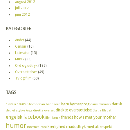
august 2012
juli 2012
juni 2012
KATEGORIER
Andet
(44)
Censur
(10)
Litteratur
(13)
Musik
(35)
Ord og udtryk
(192)
Oversættelser
(49)
TV og film
(59)
TAGS
dansk
børn
børnesprog
1980'er
1990'er
Anchorman
bandeord
claus
danmark
direkte oversættelse
det' et stykke kage
direkte oversat
Ekstra Bladet
facebook
engelsk
friends
how i met your mother
film
fransk
humor
kærlighed
madudtryk
med alt respekt
internet
ironi