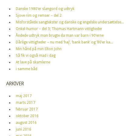
Danske 1980’er slangord og udtryk
Sjove rim og remser – del 2
Misforståede sangtekster og danske og engelske undersættelse...
Onkel-humor – del 3; Thomas Hartmann vittigheder
Åndede udtryk man brugte da man var barn i 90’erne
Dårlige vittigheder – nu med ‘haj’, ‘bank bank’ og ’80’er ka...
Min hånd på min Elton John
Så fik vi også mad i dag
At lave på skamlerne
i samme båd
ARKIVER
maj 2017
marts 2017
februar 2017
oktober 2016
august 2016
juni 2016
maj 2016