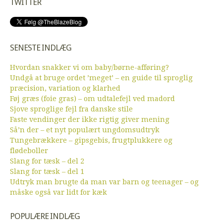
TWITTER
SENESTE INDLÆG
Hvordan snakker vi om baby/børne-afføring?
Undgå at bruge ordet ’meget’ – en guide til sproglig
præcision, variation og klarhed
Føj græs (foie gras) – om udtalefejl ved madord
Sjove sproglige fejl fra danske stile
Faste vendinger der ikke rigtig giver mening
Så’n der – et nyt populært ungdomsudtryk
Tungebrækkere – gipsgebis, frugtplukkere og
flødeboller
Slang for tæsk – del 2
Slang for tæsk – del 1
Udtryk man brugte da man var barn og teenager – og
måske også var lidt for kæk
POPULÆRE INDLÆG