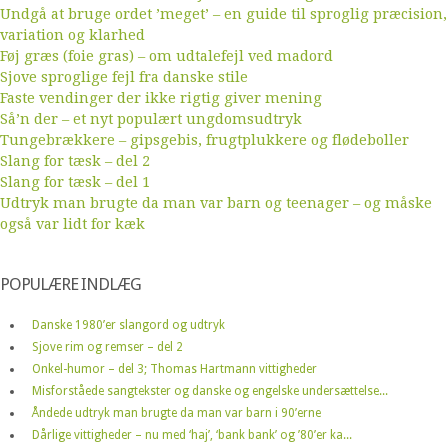
Undgå at bruge ordet ’meget’ – en guide til sproglig præcision,
variation og klarhed
Føj græs (foie gras) – om udtalefejl ved madord
Sjove sproglige fejl fra danske stile
Faste vendinger der ikke rigtig giver mening
Så’n der – et nyt populært ungdomsudtryk
Tungebrækkere – gipsgebis, frugtplukkere og flødeboller
Slang for tæsk – del 2
Slang for tæsk – del 1
Udtryk man brugte da man var barn og teenager – og måske
også var lidt for kæk
POPULÆRE INDLÆG
Danske 1980’er slangord og udtryk
Sjove rim og remser – del 2
Onkel-humor – del 3; Thomas Hartmann vittigheder
Misforståede sangtekster og danske og engelske undersættelse...
Åndede udtryk man brugte da man var barn i 90’erne
Dårlige vittigheder – nu med ‘haj’, ‘bank bank’ og ’80’er ka...