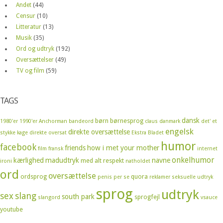
Andet
(44)
Censur
(10)
Litteratur
(13)
Musik
(35)
Ord og udtryk
(192)
Oversættelser
(49)
TV og film
(59)
TAGS
dansk
børn
børnesprog
1980'er
1990'er
Anchorman
bandeord
claus
danmark
det' et
engelsk
direkte oversættelse
stykke kage
direkte oversat
Ekstra Bladet
humor
facebook
friends
how i met your mother
film
fransk
internet
onkelhumor
kærlighed
madudtryk
navne
med alt respekt
ironi
natholdet
ord
oversættelse
ordsprog
quora
penis
per se
reklamer
seksuelle udtryk
sprog
udtryk
sex
slang
south park
sprogfejl
slangord
vsauce
youtube