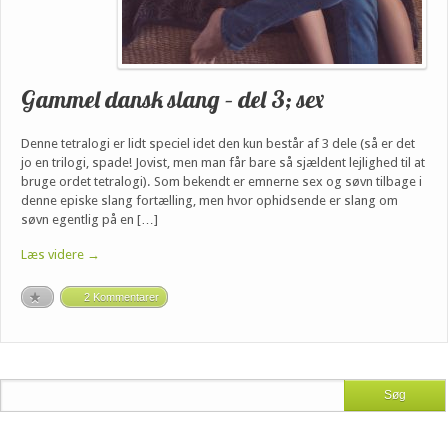
Gammel dansk slang – del 3; sex
Denne tetralogi er lidt speciel idet den kun består af 3 dele (så er det
jo en trilogi, spade! Jovist, men man får bare så sjældent lejlighed til at
bruge ordet tetralogi). Som bekendt er emnerne sex og søvn tilbage i
denne episke slang fortælling, men hvor ophidsende er slang om
søvn egentlig på en […]
Læs videre →
2 Kommentarer