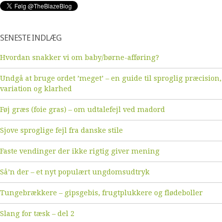
SENESTE INDLÆG
Hvordan snakker vi om baby/børne-afføring?
Undgå at bruge ordet ’meget’ – en guide til sproglig præcision,
variation og klarhed
Føj græs (foie gras) – om udtalefejl ved madord
Sjove sproglige fejl fra danske stile
Faste vendinger der ikke rigtig giver mening
Så’n der – et nyt populært ungdomsudtryk
Tungebrækkere – gipsgebis, frugtplukkere og flødeboller
Slang for tæsk – del 2