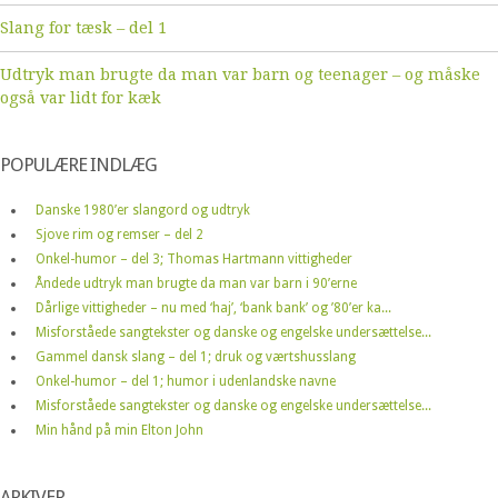
Slang for tæsk – del 1
Udtryk man brugte da man var barn og teenager – og måske
også var lidt for kæk
POPULÆRE INDLÆG
Danske 1980’er slangord og udtryk
Sjove rim og remser – del 2
Onkel-humor – del 3; Thomas Hartmann vittigheder
Åndede udtryk man brugte da man var barn i 90’erne
Dårlige vittigheder – nu med ‘haj’, ‘bank bank’ og ’80’er ka...
Misforståede sangtekster og danske og engelske undersættelse...
Gammel dansk slang – del 1; druk og værtshusslang
Onkel-humor – del 1; humor i udenlandske navne
Misforståede sangtekster og danske og engelske undersættelse...
Min hånd på min Elton John
ARKIVER