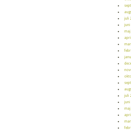
sep
aug
juli
juni
maj
apri
mar
feb
jan
dec
nov
okt
sep
aug
juli
juni
maj
apri
mar
feb