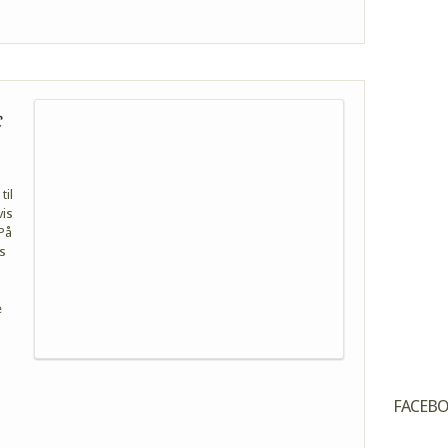
c
til
vis
 På
s
e
FACEB