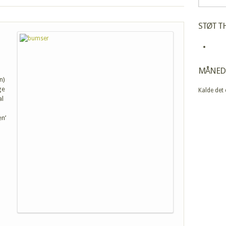
STØT TH
MÅNED
n)
ge
Kalde det
al
en’