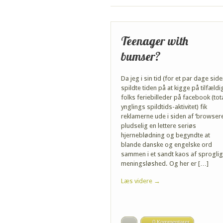
Teenager with
bumser?
Da jeg i sin tid (for et par dage side
spildte tiden på at kigge på tilfældi
folks feriebilleder på facebook (tot
ynglings spildtids-aktivitet) fik
reklamerne ude i siden af ‘browser
pludselig en lettere seriøs
hjerneblødning og begyndte at
blande danske og engelske ord
sammen i et sandt kaos af sproglig
meningsløshed. Og her er […]
Læs videre →
0 Kommentarer