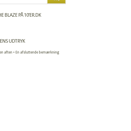
E BLAZE PÅ 10’ER.DK
ENS UDTRYK
 en aften • En afsluttende bemærkning