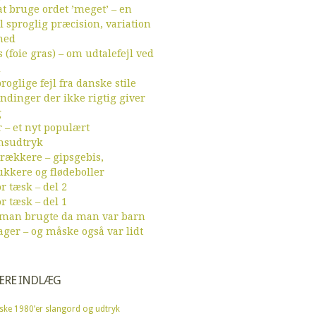
t bruge ordet ’meget’ – en
l sproglig præcision, variation
hed
 (foie gras) – om udtalefejl ved
d
roglige fejl fra danske stile
endinger der ikke rigtig giver
g
r – et nyt populært
sudtryk
ækkere – gipsgebis,
ukkere og flødeboller
r tæsk – del 2
r tæsk – del 1
 man brugte da man var barn
ager – og måske også var lidt
ÆRE INDLÆG
ske 1980’er slangord og udtryk