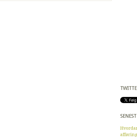
TWITTE
SENEST
Hvordan
afførin