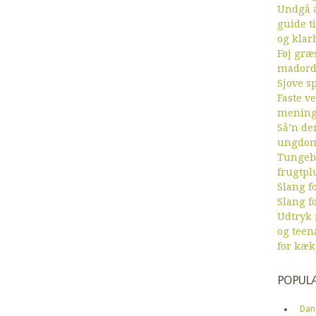
Undgå a
guide ti
og klar
Føj græs
mador
Sjove sp
Faste v
menin
Så’n de
ungdom
Tungebr
frugtpl
Slang fo
Slang fo
Udtryk
og teen
for kæk
POPUL
Dan