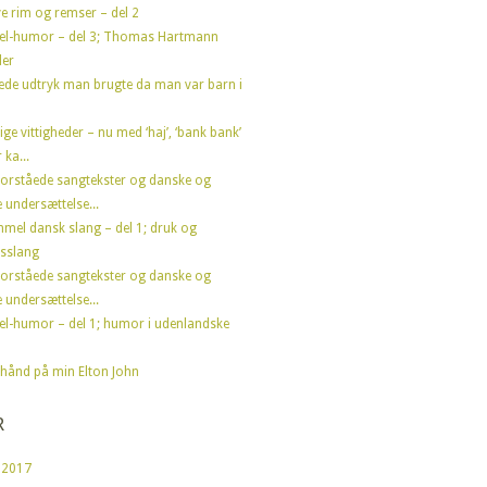
e rim og remser – del 2
el-humor – del 3; Thomas Hartmann
der
ede udtryk man brugte da man var barn i
ige vittigheder – nu med ‘haj’, ‘bank bank’
 ka...
forståede sangtekster og danske og
 undersættelse...
mel dansk slang – del 1; druk og
sslang
forståede sangtekster og danske og
 undersættelse...
el-humor – del 1; humor i udenlandske
hånd på min Elton John
R
 2017