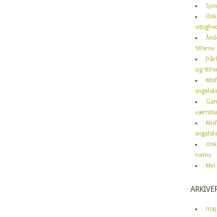
Sjov
Onk
vittighe
Ånd
90’erne
Dårl
og ’80’er
Mis
engelske
Gam
værtshu
Mis
engelske
Onk
navne
Min 
ARKIVE
maj