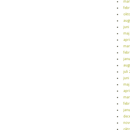
mar
feb
okt
aug
juni
maj
apri
mar
feb
jan
aug
juli
juni
maj
apri
mar
feb
jan
dec
nov
okt