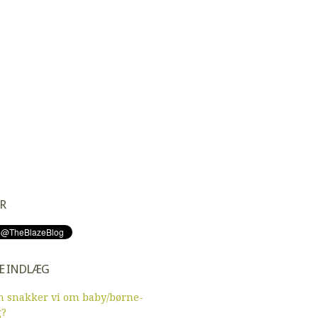
R
E INDLÆG
 snakker vi om baby/børne-
g?