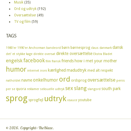
Musik
(35)
Ord og udtryk
(192)
Oversættelser
(49)
TV og film
(59)
TAGS
dansk
børn
børnesprog
1980'er
1990'er
Anchorman
bandeord
claus
danmark
direkte oversættelse
det' et stykke kage
direkte oversat
Ekstra Bladet
facebook
engelsk
friends
how i met your mother
film
fransk
humor
kærlighed
madudtryk
med alt respekt
internet
ironi
ord
oversættelse
onkelhumor
navne
ordsprog
natholdet
penis
sex
slang
south park
quora
per se
reklamer
seksuelle udtryk
slangord
sprog
udtryk
sprogfejl
youtube
vsauce
© 2026. Copyright: TheBlaze.