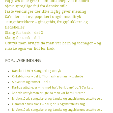
Føj græs (foie gras) – om udtalefejl ved madord
Sjove sproglige fejl fra danske stile
Faste vendinger der ikke rigtig giver mening
Så’n der – et nyt populært ungdomsudtryk
Tungebrækkere – gipsgebis, frugtplukkere og
flødeboller
Slang for tæsk – del 2
Slang for tæsk – del 1
Udtryk man brugte da man var barn og teenager – og
måske også var lidt for kæk
POPULÆRE INDLÆG
Danske 1980’er slangord og udtryk
Onkel-humor – del 3; Thomas Hartmann vittigheder
Sjove rim og remser – del 2
Dårlige vittigheder – nu med ‘haj’, ‘bank bank’ og ’80’er ka...
Åndede udtryk man brugte da man var barn i 90’erne
Misforståede sangtekster og danske og engelske undersættelse...
Gammel dansk slang – del 1; druk og værtshusslang
Misforståede sangtekster og danske og engelske undersættelse...