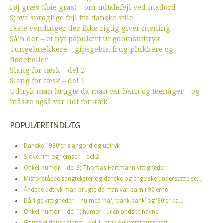
Føj græs (foie gras) – om udtalefejl ved madord
Sjove sproglige fejl fra danske stile
Faste vendinger der ikke rigtig giver mening
Så’n der – et nyt populært ungdomsudtryk
Tungebrækkere – gipsgebis, frugtplukkere og
flødeboller
Slang for tæsk – del 2
Slang for tæsk – del 1
Udtryk man brugte da man var barn og teenager – og
måske også var lidt for kæk
POPULÆRE INDLÆG
Danske 1980’er slangord og udtryk
Sjove rim og remser – del 2
Onkel-humor – del 3; Thomas Hartmann vittigheder
Misforståede sangtekster og danske og engelske undersættelse...
Åndede udtryk man brugte da man var barn i 90’erne
Dårlige vittigheder – nu med ‘haj’, ‘bank bank’ og ’80’er ka...
Onkel-humor – del 1; humor i udenlandske navne
Gammel dansk slang – del 1; druk og værtshusslang