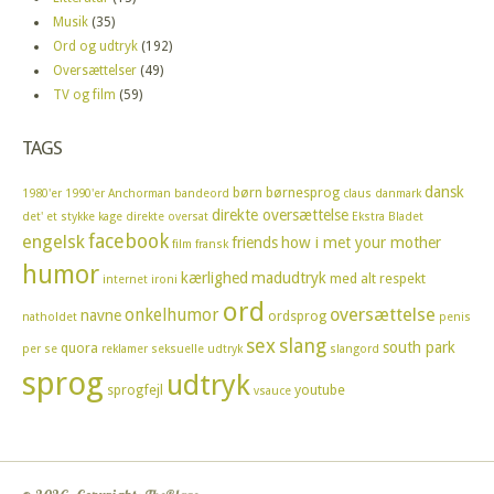
Musik
(35)
Ord og udtryk
(192)
Oversættelser
(49)
TV og film
(59)
TAGS
dansk
børn
børnesprog
1980'er
1990'er
Anchorman
bandeord
claus
danmark
direkte oversættelse
det' et stykke kage
direkte oversat
Ekstra Bladet
facebook
engelsk
friends
how i met your mother
film
fransk
humor
kærlighed
madudtryk
med alt respekt
internet
ironi
ord
oversættelse
onkelhumor
navne
ordsprog
natholdet
penis
sex
slang
south park
quora
per se
reklamer
seksuelle udtryk
slangord
sprog
udtryk
sprogfejl
youtube
vsauce