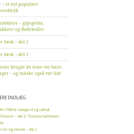
r – et nyt populært
sudtryk
ækkere – gipsgebis,
ukkere og flødeboller
r tæsk – del 2
r tæsk – del 1
 man brugte da man var barn
ager – og måske også var lidt
ÆRE INDLÆG
ke 1980’er slangord og udtryk
l-humor – del 3; Thomas Hartmann
der
e rim og remser – del 2