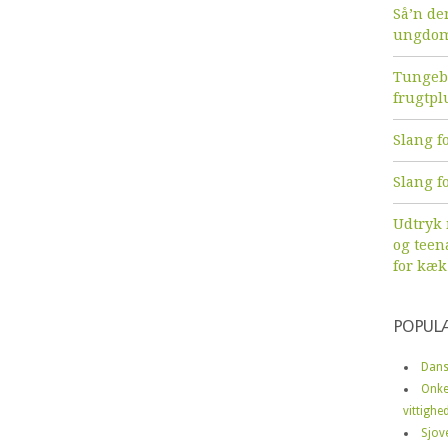
Så’n de
ungdom
Tungebr
frugtpl
Slang fo
Slang fo
Udtryk
og teen
for kæk
POPUL
Dans
Onke
vittighe
Sjov