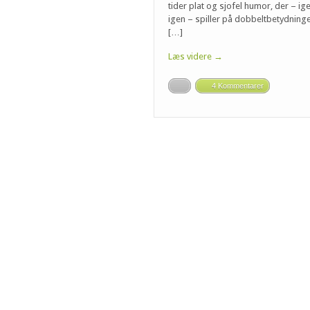
tider plat og sjofel humor, der – ig
igen – spiller på dobbeltbetydning
[…]
Læs videre →
4 Kommentarer