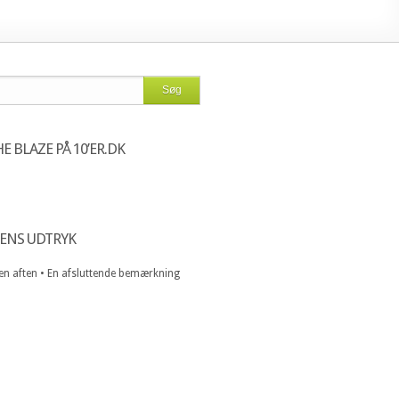
E BLAZE PÅ 10’ER.DK
ENS UDTRYK
 en aften • En afsluttende bemærkning