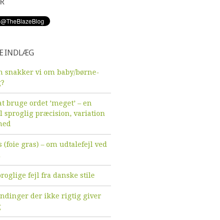
R
E INDLÆG
 snakker vi om baby/børne-
g?
t bruge ordet ’meget’ – en
l sproglig præcision, variation
hed
 (foie gras) – om udtalefejl ved
d
roglige fejl fra danske stile
endinger der ikke rigtig giver
g