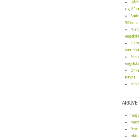
Dårli
og ’80’er
Ånde
90’erne
Misf
engelske
Gamm
værtshu
Misf
engelske
Onke
navne
Min h
ARKIVE
maj 
mart
febr
okto