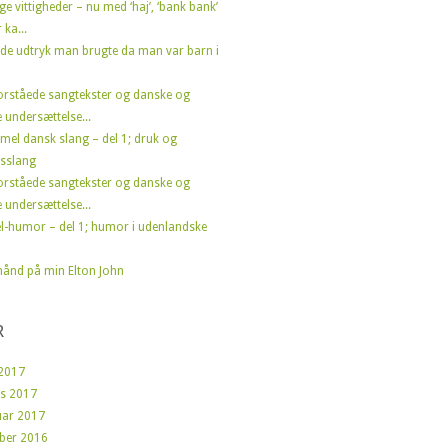
ge vittigheder – nu med ‘haj’, ‘bank bank’
 ka...
de udtryk man brugte da man var barn i
orståede sangtekster og danske og
 undersættelse...
el dansk slang – del 1; druk og
sslang
orståede sangtekster og danske og
 undersættelse...
l-humor – del 1; humor i udenlandske
ånd på min Elton John
R
2017
s 2017
uar 2017
ber 2016