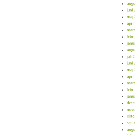
augu
juni
maj 
apri
mart
febr
janu
augu
juli 
juni
maj 
apri
mart
febr
janu
dece
nove
okto
sept
augu