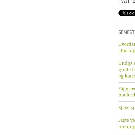
TWITTE
SENEST
Hvordan
afførin
Undgå a
guide ti
og klar
Føj græs
mador
Sjove sp
Faste v
menin