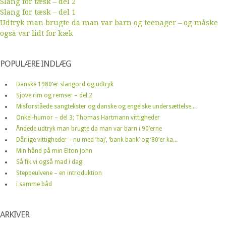
Slang for tæsk – del 2
Slang for tæsk – del 1
Udtryk man brugte da man var barn og teenager – og måske
også var lidt for kæk
POPULÆRE INDLÆG
Danske 1980’er slangord og udtryk
Sjove rim og remser – del 2
Misforståede sangtekster og danske og engelske undersættelse...
Onkel-humor – del 3; Thomas Hartmann vittigheder
Åndede udtryk man brugte da man var barn i 90’erne
Dårlige vittigheder – nu med ‘haj’, ‘bank bank’ og ’80’er ka...
Min hånd på min Elton John
Så fik vi også mad i dag
Steppeulvene – en introduktion
i samme båd
ARKIVER