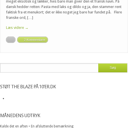
meget eksotisk og lækker, hvis bare man giver den et fransk navn. På
dansk hedder retten: Pasta med laks og dildo og ja, den stammer rent
faktisk fra et menukort; det er ikke noget jeg bare har fundet på. Flere
franske ord, […]
Læs videre →
2 Kommentarer
STØT THE BLAZE PÅ 10’ER.DK
MÅNEDENS UDTRYK
Kalde det en aften • En afsluttende bemærkning