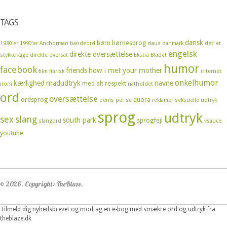
TAGS
dansk
børn
børnesprog
1980'er
1990'er
Anchorman
bandeord
claus
danmark
det' et
engelsk
direkte oversættelse
stykke kage
direkte oversat
Ekstra Bladet
humor
facebook
friends
how i met your mother
film
fransk
internet
onkelhumor
kærlighed
madudtryk
navne
med alt respekt
ironi
natholdet
ord
oversættelse
ordsprog
quora
penis
per se
reklamer
seksuelle udtryk
sprog
udtryk
sex
slang
south park
sprogfejl
slangord
vsauce
youtube
© 2026. Copyright: TheBlaze.
Tilmeld dig nyhedsbrevet og modtag en e-bog med smækre ord og udtryk fra
theblaze.dk