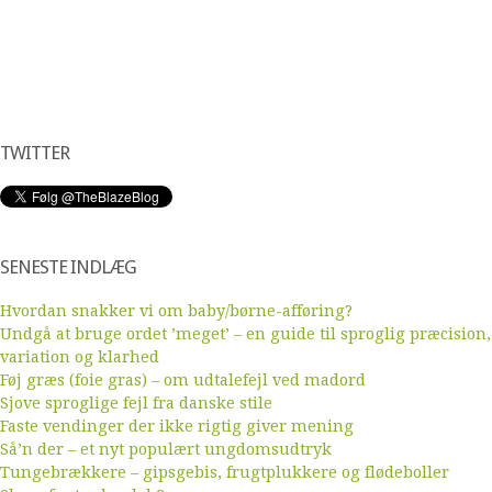
TWITTER
SENESTE INDLÆG
Hvordan snakker vi om baby/børne-afføring?
Undgå at bruge ordet ’meget’ – en guide til sproglig præcision,
variation og klarhed
Føj græs (foie gras) – om udtalefejl ved madord
Sjove sproglige fejl fra danske stile
Faste vendinger der ikke rigtig giver mening
Så’n der – et nyt populært ungdomsudtryk
Tungebrækkere – gipsgebis, frugtplukkere og flødeboller