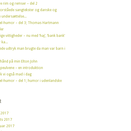
e rim og remser – del 2
forståede sangtekster og danske og
 undersættelse...
el-humor – del 3; Thomas Hartmann
der
ige vittigheder – nu med ‘haj’, ‘bank bank’
 ka...
ede udtryk man brugte da man var barn i
hånd på min Elton John
peulvene – en introduktion
fik vi også mad i dag
el-humor – del 1; humor i udenlandske
R
 2017
ts 2017
ruar 2017