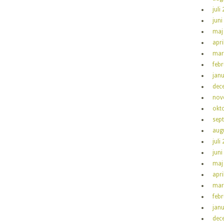
juli
juni
maj
apri
mar
feb
jan
dec
nov
okt
sep
aug
juli
juni
maj
apri
mar
feb
jan
dec