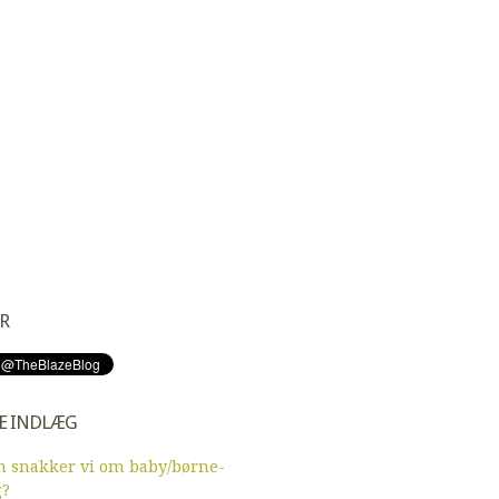
R
E INDLÆG
 snakker vi om baby/børne-
g?