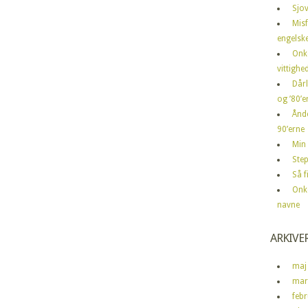
Sjov
Mis
engelske
Onk
vittighe
Dårl
og ’80’er
Ånd
90’erne
Min 
Step
Så 
Onk
navne
ARKIVE
maj
mar
feb