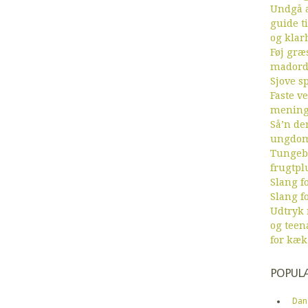
Undgå a
guide ti
og klar
Føj græs
mador
Sjove sp
Faste v
menin
Så’n de
ungdom
Tungebr
frugtpl
Slang fo
Slang fo
Udtryk
og teen
for kæk
POPUL
Dan