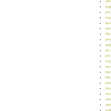
okt
aug
juni
maj
apri
mar
feb
jan
aug
juli
juni
maj
apri
mar
feb
jan
dec
nov
okt
sep
aug