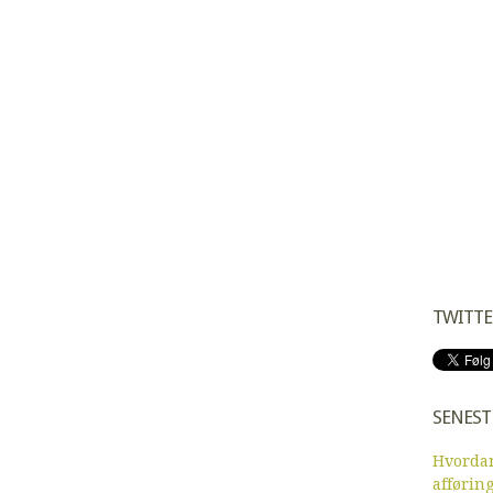
TWITTE
SENEST
Hvordan
afførin