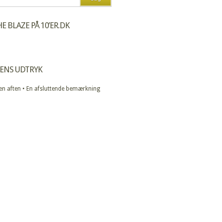
E BLAZE PÅ 10’ER.DK
ENS UDTRYK
 en aften • En afsluttende bemærkning