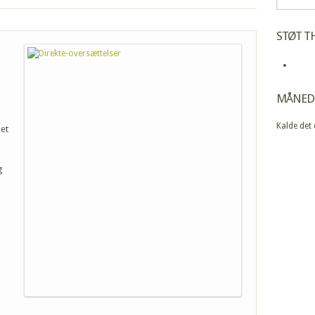
STØT TH
MÅNED
Kalde det
 et
g