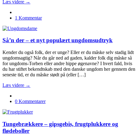
Læs videre →
1 Kommentar
Så’n der – et nyt populært ungdomsudtryk
Kender du også folk, der er unge? Eller er du måske selv stadig lidt
ungdomsagtig? Når du går ned ad gaden, kalder folk dig måske så
for ungdoms-Torben eller andre hippe øgenavne? I hvert fald, hvis
du har stiftet bekendtskab med den danske ungdom her gennem den
seneste tid, er du måske stødt på (eller […]
Læs videre →
0 Kommentarer
Tungebrækkere – gipsgebis, frugtplukkere og
flødeboller