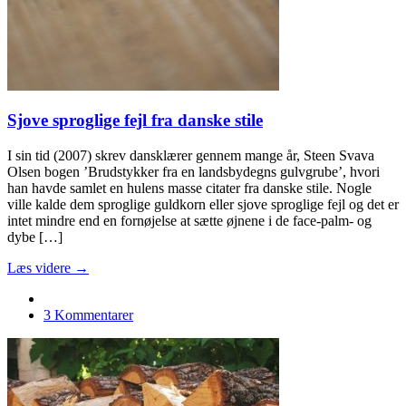
Sjove sproglige fejl fra danske stile
I sin tid (2007) skrev dansklærer gennem mange år, Steen Svava
Olsen bogen ’Brudstykker fra en landsbydegns gulvgrube’, hvori
han havde samlet en hulens masse citater fra danske stile. Nogle
ville kalde dem sproglige guldkorn eller sjove sproglige fejl og det er
intet mindre end en fornøjelse at sætte øjnene i de face-palm- og
dybe […]
Læs videre →
3 Kommentarer