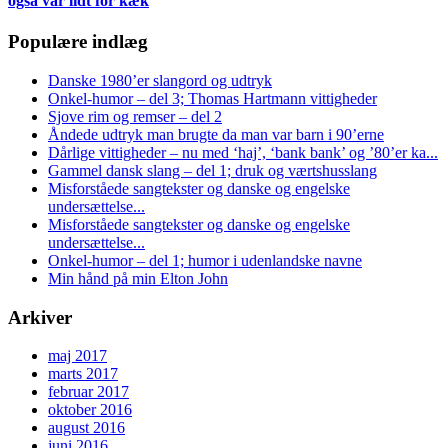
også var lidt for kæk
Populære indlæg
Danske 1980’er slangord og udtryk
Onkel-humor – del 3; Thomas Hartmann vittigheder
Sjove rim og remser – del 2
Åndede udtryk man brugte da man var barn i 90’erne
Dårlige vittigheder – nu med ‘haj’, ‘bank bank’ og ’80’er ka...
Gammel dansk slang – del 1; druk og værtshusslang
Misforståede sangtekster og danske og engelske
undersættelse...
Misforståede sangtekster og danske og engelske
undersættelse...
Onkel-humor – del 1; humor i udenlandske navne
Min hånd på min Elton John
Arkiver
maj 2017
marts 2017
februar 2017
oktober 2016
august 2016
juni 2016