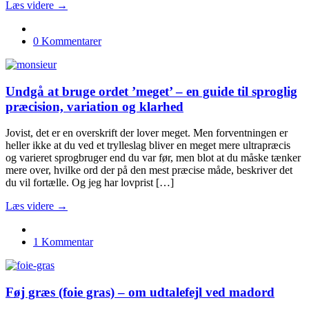
Læs videre →
0 Kommentarer
Undgå at bruge ordet ’meget’ – en guide til sproglig
præcision, variation og klarhed
Jovist, det er en overskrift der lover meget. Men forventningen er
heller ikke at du ved et trylleslag bliver en meget mere ultrapræcis
og varieret sprogbruger end du var før, men blot at du måske tænker
mere over, hvilke ord der på den mest præcise måde, beskriver det
du vil fortælle. Og jeg har lovprist […]
Læs videre →
1 Kommentar
Føj græs (foie gras) – om udtalefejl ved madord