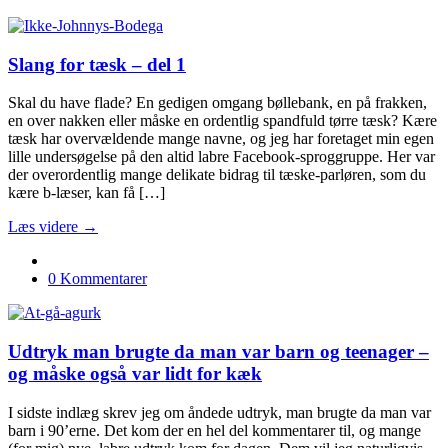
Slang for tæsk – del 1
Skal du have flade? En gedigen omgang bøllebank, en på frakken,
en over nakken eller måske en ordentlig spandfuld tørre tæsk? Kære
tæsk har overvældende mange navne, og jeg har foretaget min egen
lille undersøgelse på den altid labre Facebook-sproggruppe. Her var
der overordentlig mange delikate bidrag til tæske-parløren, som du
kære b-læser, kan få […]
Læs videre →
0 Kommentarer
Udtryk man brugte da man var barn og teenager –
og måske også var lidt for kæk
I sidste indlæg skrev jeg om åndede udtryk, man brugte da man var
barn i 90’erne. Det kom der en hel del kommentarer til, og mange