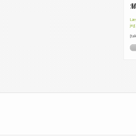
M
Læs
jeg
[tak