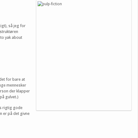
gt), så jeg for
nstruktøren
 to yak about
edet for bare at
 mange mennesker
person der klapper
på gulvet.)
s rigtig gode
n er på det givne