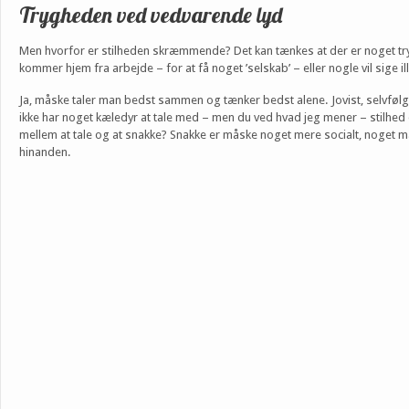
Trygheden ved vedvarende lyd
Men hvorfor er stilheden skræmmende? Det kan tænkes at der er noget tryg
kommer hjem fra arbejde – for at få noget ’selskab’ – eller nogle vil sige i
Ja, måske taler man bedst sammen og tænker bedst alene. Jovist, selvføl
ikke har noget kæledyr at tale med – men du ved hvad jeg mener – stilhe
mellem at tale og at snakke? Snakke er måske noget mere socialt, noget
hinanden.