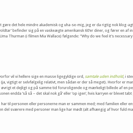
 at gøre det hele mindre akademisk og uha-se-mig, jeg er da rigtig nok klog-agti
oldtar’ befinder sig på en vaskeægte amerikansk 60’er diner, og fører en af i
Uma Thurman (i filmen Mia Wallace) følgende: ”Why do we feel it’s necessary
orfor vil vi hellere sige en masse ligegyldige ord,
samtale uden indhold
, i st
ige (ja, vigtigt er selvfølgelig relativt, men sådan er der så meget). Hvorfor er
for øvrigt et dejligt og på samme tid foruroligende og mærkeligt billede af en 
en endda ’så så – det skal nok gå’ eller ’op igen’, hvis karryen er blevet tabt 
an har til personen eller personerne man er sammen med; med familien eller en
en del sværere med personer man lige har mødt (alt afhængig af hvor fuld ma