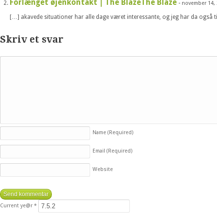
Forlænget øjenkontakt | The BlazeThe Blaze
-
november 14,
[…] akavede situationer har alle dage været interessante, og jeg har da også tid
Skriv et svar
Name
(Required)
Email
(Required)
Website
Current ye@r
*