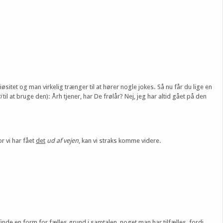
tet og man virkelig trænger til at hører nogle jokes. Så nu får du lige en
i
til at bruge den): Årh tjener, har De frølår? Nej, jeg har altid gået på den
r vi har fået
det
ud af vejen
, kan vi straks komme videre.
de en form for fælles grund i samtalen, noget man har tilfælles, fordi