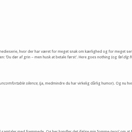
edieserie, hvor der har været for meget snak om kærlighed og for meget seriøsi
en: ’Du dør af grin – men husk at betale først’. Here goes nothing (og
føl dig fr
uncomfortable silence
, (ja, medmindre du har virkelig dårlig humor). Og nu hvo
 samtaler med fremmede. Og her handler det ifølge min ‘lomme-teori’ om at fin