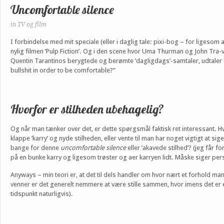
Uncomfortable silence
in
TV og film
I forbindelse med mit speciale (eller i daglig tale: pixi-bog – for ligesom
nylig filmen ’Pulp Fiction’. Og i den scene hvor Uma Thurman og John Tra-v
Quentin Tarantinos berygtede og berømte ’dagligdags’-samtaler, udtaler 
bullshit in order to be comfortable?”
Hvorfor er stilheden ubehagelig?
Og når man tænker over det, er dette spørgsmål faktisk ret interessant. Hv
klappe ’karry’ og nyde stilheden, eller vente til man har noget vigtigt at s
bange for denne
uncomfortable silence
eller ’akavede stilhed’? (jeg får 
på en bunke karry og ligesom trøster og aer karryen lidt. Måske siger person
Anyways – min teori er, at det til dels handler om hvor nært et forhold m
venner er det generelt nemmere at være stille sammen, hvor imens det er 
tidspunkt naturligvis).