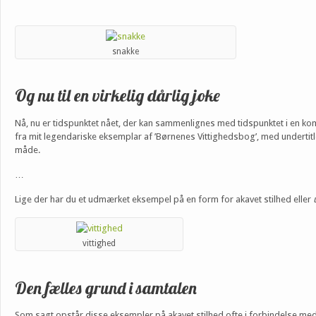
snakke
Og nu til en virkelig dårlig joke
Nå, nu er tidspunktet nået, der kan sammenlignes med tidspunktet i en kom
fra mit legendariske eksemplar af ’Børnenes Vittighedsbog’, med undertitl
måde.
…
Lige der har du et udmærket eksempel på en form for akavet stilhed eller
vittighed
Den fælles grund i samtalen
Som sagt opstår disse eksempler på akavet stilhed ofte i forbindelse med