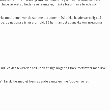
 at have ’akavet stilheds-løse’-samtaler, måske fordi man allerede som
t snakke med dem; hvor de samme personer måske ikke havde været ligeså
og og nationale tilhørsforhold. Så har man det at snakke om, noget man
 ind i et klasseværelse helt uden at sige noget og bare fortsætter med ikke
opstår), får du hermed et fremragende samtaleemne (udover vejret