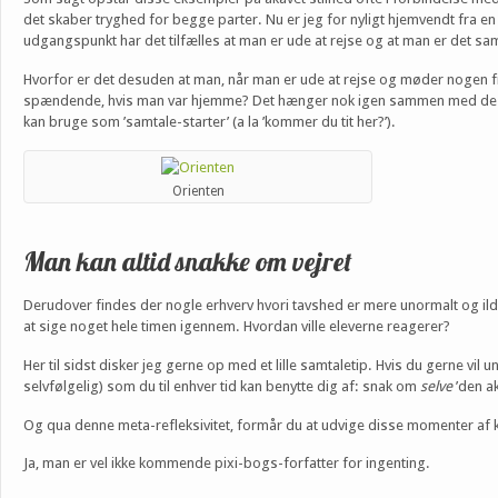
det skaber tryghed for begge parter. Nu er jeg for nyligt hjemvendt fra en
udgangspunkt har det tilfælles at man er ude at rejse og at man er det s
Hvorfor er det desuden at man, når man er ude at rejse og møder nogen fr
spændende, hvis man var hjemme? Det hænger nok igen sammen med de ting 
kan bruge som ’samtale-starter’ (a la ’kommer du tit her?’).
Orienten
Man kan altid snakke om vejret
Derudover findes der nogle erhverv hvori tavshed er mere unormalt og ildes
at sige noget hele timen igennem. Hvordan ville eleverne reagerer?
Her til sidst disker jeg gerne op med et lille samtaletip. Hvis du gerne vi
selvfølgelig) som du til enhver tid kan benytte dig af: snak om
selve
’den ak
Og qua denne meta-refleksivitet, formår du at udvige disse momenter af
Ja, man er vel ikke kommende pixi-bogs-forfatter for ingenting.