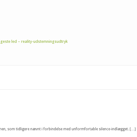
ageste led – reality-udstemningsudtryk
mmen, som tidligere nævnt i forbindelse med unformfortable silence-indlægget. […]