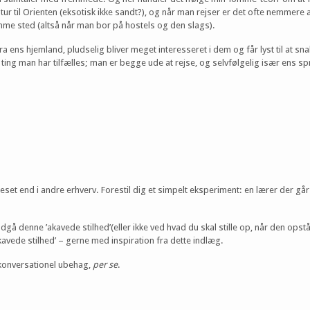
 tur til Orienten (eksotisk ikke sandt?), og når man rejser er det ofte nemmere
amme sted (altså når man bor på hostels og den slags).
a ens hjemland, pludselig bliver meget interesseret i dem og får lyst til a
man har tilfælles; man er begge ude at rejse, og selvfølgelig især ens spr
et end i andre erhverv. Forestil dig et simpelt eksperiment: en lærer der går
l undgå denne ’akavede stilhed’(eller ikke ved hvad du skal stille op, når den 
avede stilhed’ – gerne med inspiration fra dette indlæg.
 konversationel ubehag,
per se
.