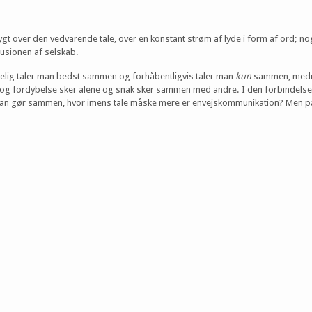
t over den vedvarende tale, over en konstant strøm af lyde i form af ord; nog
llusionen af selskab.
gelig taler man bedst sammen og forhåbentligvis taler man
kun
sammen, medmin
d og fordybelse sker alene og snak sker sammen med andre. I den forbindelse 
 man gør sammen, hvor imens tale måske mere er envejskommunikation? Men p