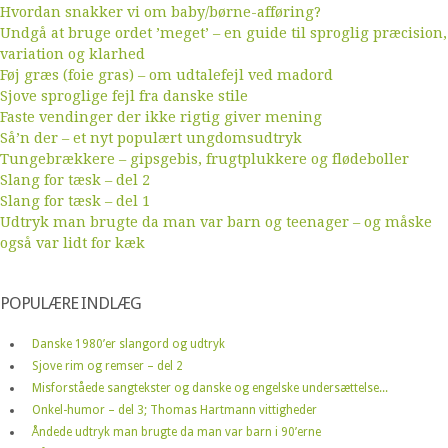
Hvordan snakker vi om baby/børne-afføring?
Undgå at bruge ordet ’meget’ – en guide til sproglig præcision,
variation og klarhed
Føj græs (foie gras) – om udtalefejl ved madord
Sjove sproglige fejl fra danske stile
Faste vendinger der ikke rigtig giver mening
Så’n der – et nyt populært ungdomsudtryk
Tungebrækkere – gipsgebis, frugtplukkere og flødeboller
Slang for tæsk – del 2
Slang for tæsk – del 1
Udtryk man brugte da man var barn og teenager – og måske
også var lidt for kæk
POPULÆRE INDLÆG
Danske 1980’er slangord og udtryk
Sjove rim og remser – del 2
Misforståede sangtekster og danske og engelske undersættelse...
Onkel-humor – del 3; Thomas Hartmann vittigheder
Åndede udtryk man brugte da man var barn i 90’erne