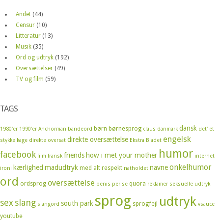
Andet
(44)
Censur
(10)
Litteratur
(13)
Musik
(35)
Ord og udtryk
(192)
Oversættelser
(49)
TV og film
(59)
TAGS
dansk
børn
børnesprog
1980'er
1990'er
Anchorman
bandeord
claus
danmark
det' et
engelsk
direkte oversættelse
stykke kage
direkte oversat
Ekstra Bladet
humor
facebook
friends
how i met your mother
film
fransk
internet
onkelhumor
kærlighed
madudtryk
navne
med alt respekt
ironi
natholdet
ord
oversættelse
ordsprog
quora
penis
per se
reklamer
seksuelle udtryk
sprog
udtryk
sex
slang
south park
sprogfejl
slangord
vsauce
youtube