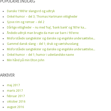
POPULÆRE INDLÆG
Danske 1980’er slangord og udtryk
Onkel-humor – del 3; Thomas Hartmann vittigheder
Sjove rim og remser – del 2
Dårlige vittigheder – nu med ‘haj’, ‘bank bank’ og ’80’er ka...
Åndede udtryk man brugte da man var barn i 90’erne
Misforståede sangtekster og danske og engelske undersættelse...
Gammel dansk slang – del 1; druk og værtshusslang
Misforståede sangtekster og danske og engelske undersættelse...
Onkel-humor – del 1; humor i udenlandske navne
Min hånd på min Elton John
ARKIVER
maj 2017
marts 2017
februar 2017
oktober 2016
august 2016