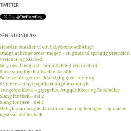
TWITTER
SENESTE INDLÆG
Hvordan snakker vi om baby/børne-afføring?
Undgå at bruge ordet ’meget’ – en guide til sproglig præcision,
variation og klarhed
Føj græs (foie gras) – om udtalefejl ved madord
Sjove sproglige fejl fra danske stile
Faste vendinger der ikke rigtig giver mening
Så’n der – et nyt populært ungdomsudtryk
Tungebrækkere – gipsgebis, frugtplukkere og flødeboller
Slang for tæsk – del 2
Slang for tæsk – del 1
Udtryk man brugte da man var barn og teenager – og måske
også var lidt for kæk