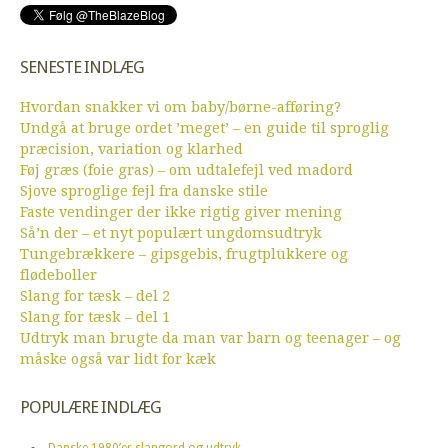
SENESTE INDLÆG
Hvordan snakker vi om baby/børne-afføring?
Undgå at bruge ordet ’meget’ – en guide til sproglig
præcision, variation og klarhed
Føj græs (foie gras) – om udtalefejl ved madord
Sjove sproglige fejl fra danske stile
Faste vendinger der ikke rigtig giver mening
Så’n der – et nyt populært ungdomsudtryk
Tungebrækkere – gipsgebis, frugtplukkere og
flødeboller
Slang for tæsk – del 2
Slang for tæsk – del 1
Udtryk man brugte da man var barn og teenager – og
måske også var lidt for kæk
POPULÆRE INDLÆG
Danske 1980’er slangord og udtryk