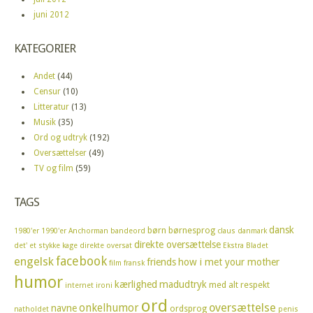
juni 2012
KATEGORIER
Andet
(44)
Censur
(10)
Litteratur
(13)
Musik
(35)
Ord og udtryk
(192)
Oversættelser
(49)
TV og film
(59)
TAGS
dansk
børn
børnesprog
1980'er
1990'er
Anchorman
bandeord
claus
danmark
direkte oversættelse
det' et stykke kage
direkte oversat
Ekstra Bladet
facebook
engelsk
friends
how i met your mother
film
fransk
humor
kærlighed
madudtryk
med alt respekt
internet
ironi
ord
oversættelse
onkelhumor
navne
ordsprog
natholdet
penis