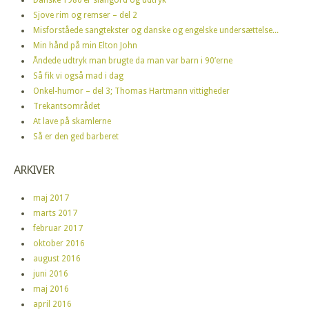
Sjove rim og remser – del 2
Misforståede sangtekster og danske og engelske undersættelse...
Min hånd på min Elton John
Åndede udtryk man brugte da man var barn i 90’erne
Så fik vi også mad i dag
Onkel-humor – del 3; Thomas Hartmann vittigheder
Trekantsområdet
At lave på skamlerne
Så er den ged barberet
ARKIVER
maj 2017
marts 2017
februar 2017
oktober 2016
august 2016
juni 2016
maj 2016
april 2016