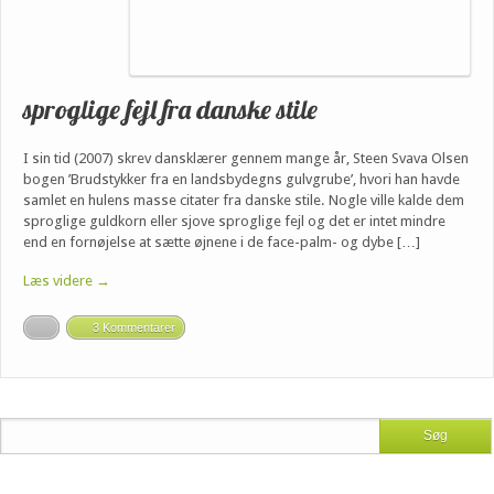
sproglige fejl fra danske stile
I sin tid (2007) skrev dansklærer gennem mange år, Steen Svava Olsen
bogen ’Brudstykker fra en landsbydegns gulvgrube’, hvori han havde
samlet en hulens masse citater fra danske stile. Nogle ville kalde dem
sproglige guldkorn eller sjove sproglige fejl og det er intet mindre
end en fornøjelse at sætte øjnene i de face-palm- og dybe […]
Læs videre →
3 Kommentarer