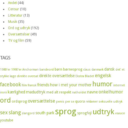
Andet
(44)
Censur
(10)
Litteratur
(13)
Musik
(35)
Ord og udtryk
(192)
Oversættelser
(49)
TV og film
(59)
TAGS
dansk
børn
børnesprog
1980'er
1990'er
Anchorman
bandeord
claus
danmark
det' et
engelsk
direkte oversættelse
stykke kage
direkte oversat
Ekstra Bladet
humor
facebook
friends
how i met your mother
film
fransk
internet
onkelhumor
kærlighed
madudtryk
navne
med alt respekt
ironi
natholdet
ord
oversættelse
ordsprog
quora
penis
per se
reklamer
seksuelle udtryk
sprog
udtryk
sex
slang
south park
sprogfejl
slangord
vsauce
youtube