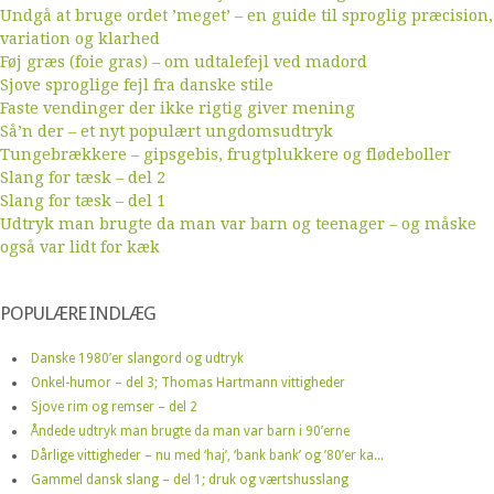
Undgå at bruge ordet ’meget’ – en guide til sproglig præcision,
variation og klarhed
Føj græs (foie gras) – om udtalefejl ved madord
Sjove sproglige fejl fra danske stile
Faste vendinger der ikke rigtig giver mening
Så’n der – et nyt populært ungdomsudtryk
Tungebrækkere – gipsgebis, frugtplukkere og flødeboller
Slang for tæsk – del 2
Slang for tæsk – del 1
Udtryk man brugte da man var barn og teenager – og måske
også var lidt for kæk
POPULÆRE INDLÆG
Danske 1980’er slangord og udtryk
Onkel-humor – del 3; Thomas Hartmann vittigheder
Sjove rim og remser – del 2
Åndede udtryk man brugte da man var barn i 90’erne
Dårlige vittigheder – nu med ‘haj’, ‘bank bank’ og ’80’er ka...
Gammel dansk slang – del 1; druk og værtshusslang