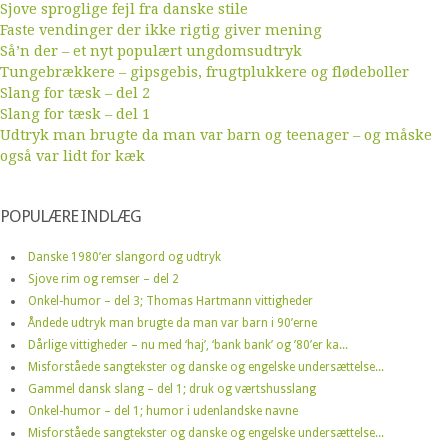
Sjove sproglige fejl fra danske stile
Faste vendinger der ikke rigtig giver mening
Så’n der – et nyt populært ungdomsudtryk
Tungebrækkere – gipsgebis, frugtplukkere og flødeboller
Slang for tæsk – del 2
Slang for tæsk – del 1
Udtryk man brugte da man var barn og teenager – og måske
også var lidt for kæk
POPULÆRE INDLÆG
Danske 1980’er slangord og udtryk
Sjove rim og remser – del 2
Onkel-humor – del 3; Thomas Hartmann vittigheder
Åndede udtryk man brugte da man var barn i 90’erne
Dårlige vittigheder – nu med ‘haj’, ‘bank bank’ og ’80’er ka...
Misforståede sangtekster og danske og engelske undersættelse...
Gammel dansk slang – del 1; druk og værtshusslang
Onkel-humor – del 1; humor i udenlandske navne
Misforståede sangtekster og danske og engelske undersættelse...