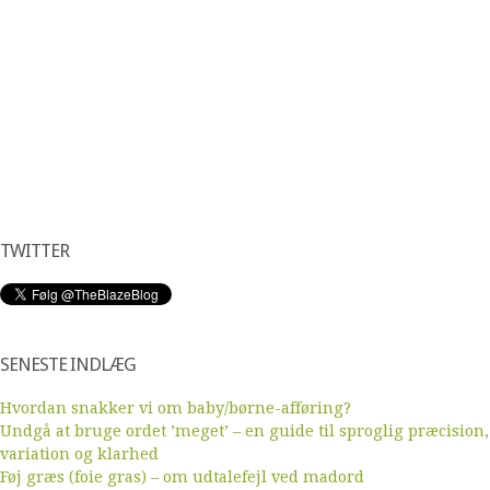
TWITTER
SENESTE INDLÆG
Hvordan snakker vi om baby/børne-afføring?
Undgå at bruge ordet ’meget’ – en guide til sproglig præcision,
variation og klarhed
Føj græs (foie gras) – om udtalefejl ved madord