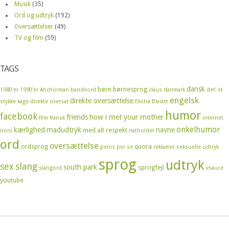
Musik
(35)
Ord og udtryk
(192)
Oversættelser
(49)
TV og film
(59)
TAGS
dansk
børn
børnesprog
1980'er
1990'er
Anchorman
bandeord
claus
danmark
det' et
engelsk
direkte oversættelse
stykke kage
direkte oversat
Ekstra Bladet
humor
facebook
friends
how i met your mother
film
fransk
internet
onkelhumor
kærlighed
madudtryk
navne
med alt respekt
ironi
natholdet
ord
oversættelse
ordsprog
quora
penis
per se
reklamer
seksuelle udtryk
sprog
udtryk
sex
slang
south park
sprogfejl
slangord
vsauce
youtube