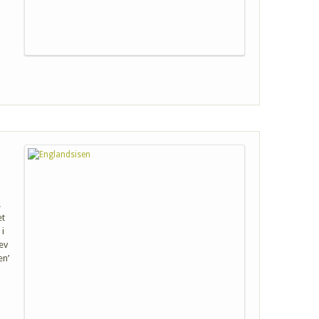
.
et
 i
ev
en’