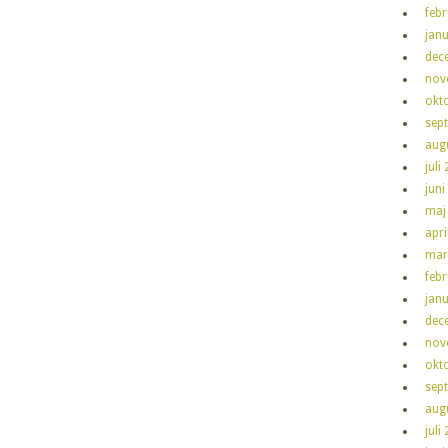
feb
jan
dec
nov
okt
sep
aug
juli
juni
maj
apri
mar
feb
jan
dec
nov
okt
sep
aug
juli