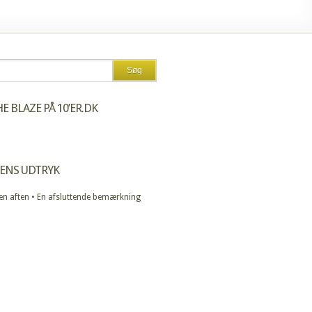
E BLAZE PÅ 10’ER.DK
ENS UDTRYK
 en aften • En afsluttende bemærkning