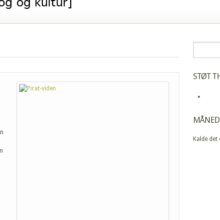
STØT TH
MÅNED
en
Kalde det
en