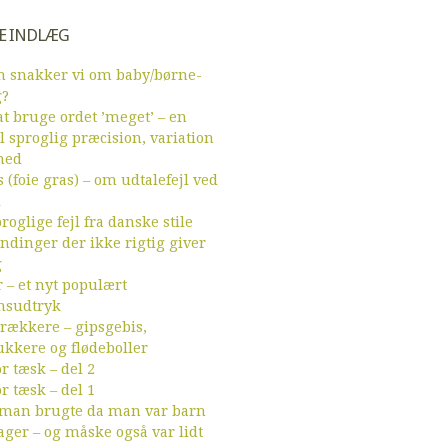
E INDLÆG
 snakker vi om baby/børne-
g?
t bruge ordet ’meget’ – en
l sproglig præcision, variation
hed
 (foie gras) – om udtalefejl ved
d
roglige fejl fra danske stile
endinger der ikke rigtig giver
g
r – et nyt populært
sudtryk
ækkere – gipsgebis,
ukkere og flødeboller
r tæsk – del 2
r tæsk – del 1
 man brugte da man var barn
ager – og måske også var lidt