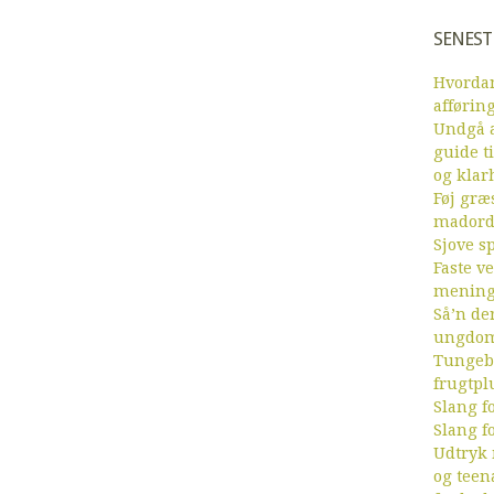
SENEST
Hvordan
afførin
Undgå a
guide ti
og klar
Føj græs
mador
Sjove sp
Faste v
menin
Så’n de
ungdom
Tungebr
frugtpl
Slang fo
Slang fo
Udtryk
og teen