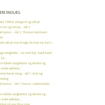
ÆRE INDLÆG
ske 1980’er slangord og udtryk
e rim og remser – del 2
el-humor – del 3; Thomas Hartmann
der
ede udtryk man brugte da man var barn i
ige vittigheder – nu med ‘haj’, ‘bank bank’
 ka...
forståede sangtekster og danske og
 undersættelse...
mel dansk slang – del 1; druk og
sslang
el-humor – del 1; humor i udenlandske
forståede sangtekster og danske og
 undersættelse...
hånd på min Elton John