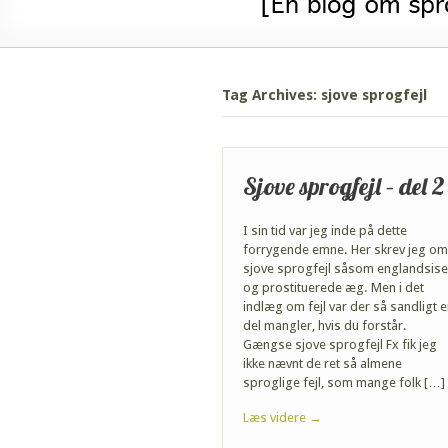
Tag Archives: sjove sprogfejl
Sjove sprogfejl – del 2
I sin tid var jeg inde på dette
forrygende emne. Her skrev jeg om
sjove sprogfejl såsom englandsis
og prostituerede æg. Men i det
indlæg om fejl var der så sandligt 
del mangler, hvis du forstår.
Gængse sjove sprogfejl Fx fik jeg
ikke nævnt de ret så almene
sproglige fejl, som mange folk […]
Læs videre →