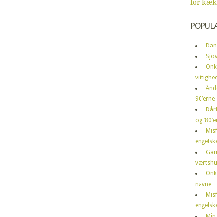
for kæk
POPUL
Dan
Sjov
Onk
vittighe
Ånd
90’erne
Dårl
og ’80’er
Mis
engelske
Gam
værtshu
Onk
navne
Mis
engelske
Min 