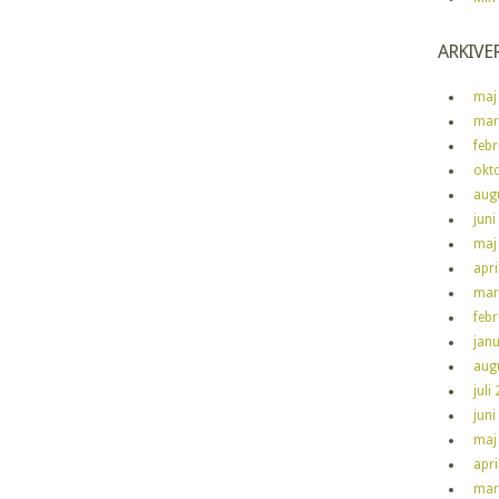
ARKIVE
maj
mar
feb
okt
aug
juni
maj
apri
mar
feb
jan
aug
juli
juni
maj
apri
mar