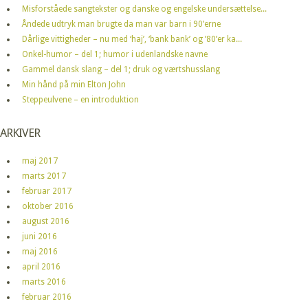
Misforståede sangtekster og danske og engelske undersættelse...
Åndede udtryk man brugte da man var barn i 90’erne
Dårlige vittigheder – nu med ‘haj’, ‘bank bank’ og ’80’er ka...
Onkel-humor – del 1; humor i udenlandske navne
Gammel dansk slang – del 1; druk og værtshusslang
Min hånd på min Elton John
Steppeulvene – en introduktion
ARKIVER
maj 2017
marts 2017
februar 2017
oktober 2016
august 2016
juni 2016
maj 2016
april 2016
marts 2016
februar 2016