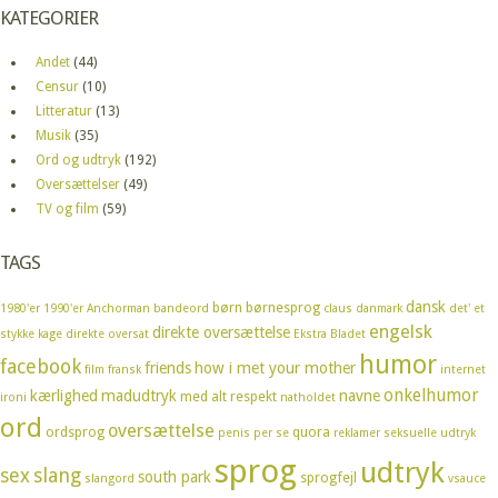
KATEGORIER
Andet
(44)
Censur
(10)
Litteratur
(13)
Musik
(35)
Ord og udtryk
(192)
Oversættelser
(49)
TV og film
(59)
TAGS
dansk
børn
børnesprog
1980'er
1990'er
Anchorman
bandeord
claus
danmark
det' et
engelsk
direkte oversættelse
stykke kage
direkte oversat
Ekstra Bladet
humor
facebook
friends
how i met your mother
film
fransk
internet
onkelhumor
kærlighed
madudtryk
navne
med alt respekt
ironi
natholdet
ord
oversættelse
ordsprog
quora
penis
per se
reklamer
seksuelle udtryk
sprog
udtryk
sex
slang
south park
sprogfejl
slangord
vsauce