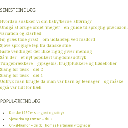
SENESTE INDLÆG
Hvordan snakker vi om baby/børne-afføring?
Undgå at bruge ordet ’meget’ – en guide til sproglig præcision,
variation og klarhed
Føj græs (foie gras) – om udtalefejl ved madord
Sjove sproglige fejl fra danske stile
Faste vendinger der ikke rigtig giver mening
Så’n der – et nyt populært ungdomsudtryk
Tungebrækkere – gipsgebis, frugtplukkere og flødeboller
Slang for tæsk – del 2
Slang for tæsk – del 1
Udtryk man brugte da man var barn og teenager – og måske
også var lidt for kæk
POPULÆRE INDLÆG
Danske 1980’er slangord og udtryk
Sjove rim og remser – del 2
Onkel-humor – del 3; Thomas Hartmann vittigheder