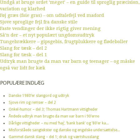
Undgå at bruge ordet ’meget’ – en guide til sproglig præcision,
variation og klarhed
Føj græs (foie gras) – om udtalefejl ved madord
Sjove sproglige fejl fra danske stile
Faste vendinger der ikke rigtig giver mening
Så’n der – et nyt populært ungdomsudtryk
Tungebrækkere – gipsgebis, frugtplukkere og flødeboller
Slang for tæsk – del 2
Slang for tæsk – del 1
Udtryk man brugte da man var barn og teenager – og måske
også var lidt for kæk
POPULÆRE INDLÆG
Danske 1980’er slangord og udtryk
Sjove rim og remser – del 2
Onkel-humor – del 3; Thomas Hartmann vittigheder
Åndede udtryk man brugte da man var barn i 90’erne
Dårlige vittigheder – nu med ‘haj’, ‘bank bank’ og ’80’er ka...
Misforståede sangtekster og danske og engelske undersættelse...
Gammel dansk slang – del 1; druk og værtshusslang