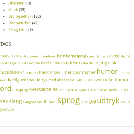
Litteratur
(13)
Musik
(35)
Ord og udtryk
(192)
Oversættelser
(49)
TV og film
(59)
TAGS
dansk
børn
børnesprog
1980'er
1990'er
Anchorman
bandeord
claus
danmark
det' et
engelsk
direkte oversættelse
stykke kage
direkte oversat
Ekstra Bladet
humor
facebook
friends
how i met your mother
film
fransk
internet
onkelhumor
kærlighed
madudtryk
navne
med alt respekt
ironi
natholdet
ord
oversættelse
ordsprog
quora
penis
per se
reklamer
seksuelle udtryk
sprog
udtryk
sex
slang
south park
sprogfejl
slangord
vsauce
youtube