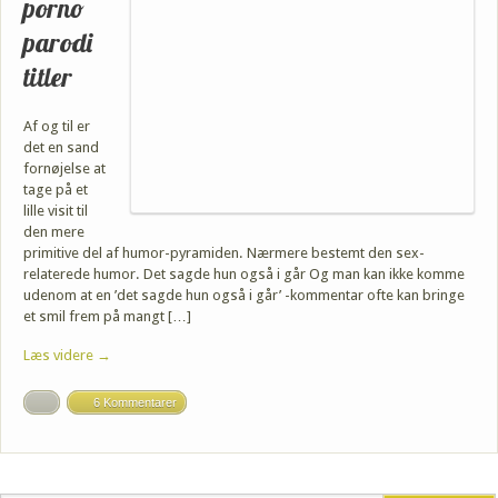
porno
parodi
titler
Af og til er
det en sand
fornøjelse at
tage på et
lille visit til
den mere
primitive del af humor-pyramiden. Nærmere bestemt den sex-
relaterede humor. Det sagde hun også i går Og man kan ikke komme
udenom at en ’det sagde hun også i går’ -kommentar ofte kan bringe
et smil frem på mangt […]
Læs videre →
6 Kommentarer