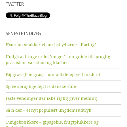
TWITTER
SENESTE INDLÆG
Hvordan snakker vi om baby/børne-afføring?
Undgå at bruge ordet ’meget’ – en guide til sproglig
præcision, variation og klarhed
Føj græs (foie gras) – om udtalefejl ved madord
Sjove sproglige fejl fra danske stile
Faste vendinger der ikke rigtig giver mening
Så’n der – et nyt populært ungdomsudtryk
Tungebrækkere – gipsgebis, frugtplukkere og