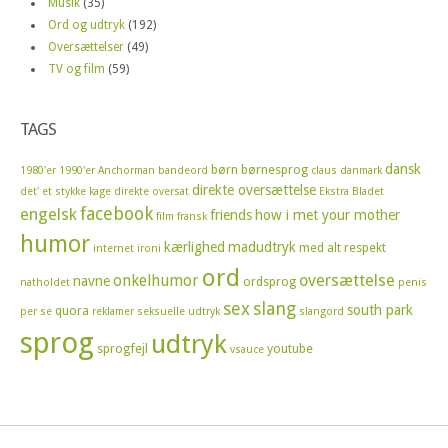
Musik
(35)
Ord og udtryk
(192)
Oversættelser
(49)
TV og film
(59)
TAGS
dansk
børn
børnesprog
1980'er
1990'er
Anchorman
bandeord
claus
danmark
direkte oversættelse
det' et stykke kage
direkte oversat
Ekstra Bladet
facebook
engelsk
friends
how i met your mother
film
fransk
humor
kærlighed
madudtryk
med alt respekt
internet
ironi
ord
oversættelse
onkelhumor
navne
ordsprog
natholdet
penis
sex
slang
south park
quora
per se
reklamer
seksuelle udtryk
slangord
sprog
udtryk
sprogfejl
youtube
vsauce