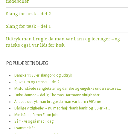
flødeboller
Slang for tæsk – del 2
Slang for tæsk – del 1
Udtryk man brugte da man var barn og teenager – og
måske også var lidt for kæk
POPULÆRE INDLÆG
Danske 1980’er slangord og udtryk
Sjove rim og remser – del 2
Misforståede sangtekster og danske og engelske undersættelse...
Onkel-humor – del 3; Thomas Hartmann vittigheder
Åndede udtryk man brugte da man var barn i 90’erne
Dårlige vittigheder – nu med ‘haj’, ‘bank bank’ og ’80’er ka...
Min hånd på min Elton John
Så fik vi også mad i dag
i samme båd