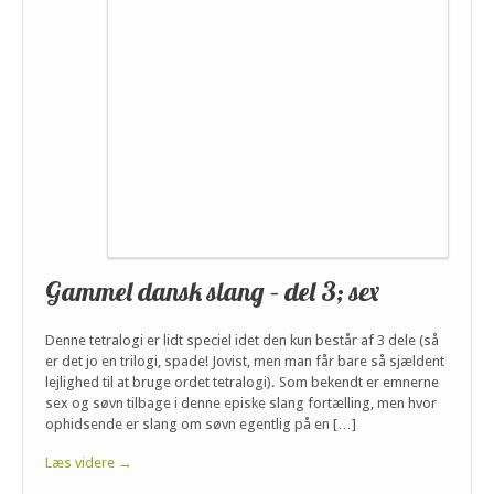
Gammel dansk slang – del 3; sex
Denne tetralogi er lidt speciel idet den kun består af 3 dele (så
er det jo en trilogi, spade! Jovist, men man får bare så sjældent
lejlighed til at bruge ordet tetralogi). Som bekendt er emnerne
sex og søvn tilbage i denne episke slang fortælling, men hvor
ophidsende er slang om søvn egentlig på en […]
Læs videre →