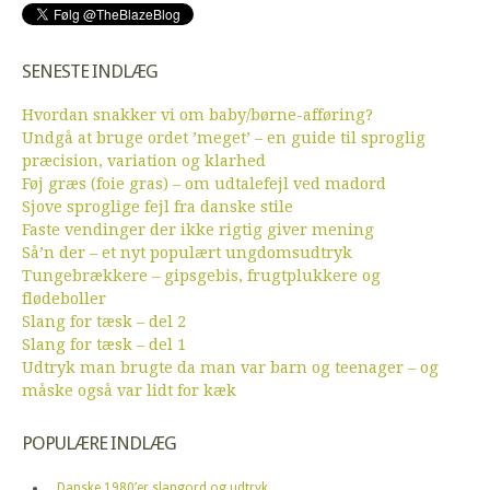
SENESTE INDLÆG
Hvordan snakker vi om baby/børne-afføring?
Undgå at bruge ordet ’meget’ – en guide til sproglig
præcision, variation og klarhed
Føj græs (foie gras) – om udtalefejl ved madord
Sjove sproglige fejl fra danske stile
Faste vendinger der ikke rigtig giver mening
Så’n der – et nyt populært ungdomsudtryk
Tungebrækkere – gipsgebis, frugtplukkere og
flødeboller
Slang for tæsk – del 2
Slang for tæsk – del 1
Udtryk man brugte da man var barn og teenager – og
måske også var lidt for kæk
POPULÆRE INDLÆG
Danske 1980’er slangord og udtryk