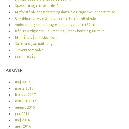
Sjove rim og remser – del 2
Misforståede sangtekster og danske og engelske undersættelse...
Onkel-humor – del 3; Thomas Hartmann vittigheder
Åndede udtryk man brugte da man var barn i 90’erne
Dårlige vittigheder – nu med ‘haj’, ‘bank bank’ og ’80’er ka...
Min hånd på min Elton John
Så fik vi også mad i dag
Trekantsområdet
i samme båd
ARKIVER
maj 2017
marts 2017
februar 2017
oktober 2016
august 2016
juni 2016
maj 2016
april 2016