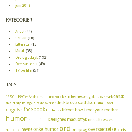
juni 2012
KATEGORIER
Andet
(44)
Censur
(10)
Litteratur
(13)
Musik
(35)
Ord og udtryk
(192)
Oversættelser
(49)
TV og film
(59)
TAGS
dansk
børn
børnesprog
1980'er
1990'er
Anchorman
bandeord
claus
danmark
direkte oversættelse
det' et stykke kage
direkte oversat
Ekstra Bladet
facebook
engelsk
friends
how i met your mother
film
fransk
humor
kærlighed
madudtryk
med alt respekt
internet
ironi
ord
oversættelse
onkelhumor
navne
ordsprog
natholdet
penis