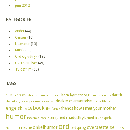
juni 2012
KATEGORIER
Andet
(44)
Censur
(10)
Litteratur
(13)
Musik
(35)
Ord og udtryk
(192)
Oversættelser
(49)
TV og film
(59)
TAGS
dansk
børn
børnesprog
1980'er
1990'er
Anchorman
bandeord
claus
danmark
direkte oversættelse
det' et stykke kage
direkte oversat
Ekstra Bladet
facebook
engelsk
friends
how i met your mother
film
fransk
humor
kærlighed
madudtryk
med alt respekt
internet
ironi
ord
oversættelse
onkelhumor
navne
ordsprog
natholdet
penis