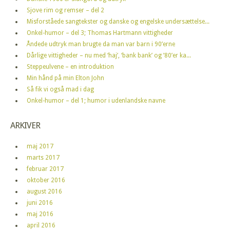
Sjove rim og remser – del 2
Misforståede sangtekster og danske og engelske undersættelse...
Onkel-humor – del 3; Thomas Hartmann vittigheder
Åndede udtryk man brugte da man var barn i 90’erne
Dårlige vittigheder – nu med ‘haj’, ‘bank bank’ og ’80’er ka...
Steppeulvene – en introduktion
Min hånd på min Elton John
Så fik vi også mad i dag
Onkel-humor – del 1; humor i udenlandske navne
ARKIVER
maj 2017
marts 2017
februar 2017
oktober 2016
august 2016
juni 2016
maj 2016
april 2016