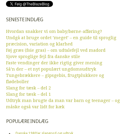
SENESTE INDLÆG
Hvordan snakker vi om baby/børne-afføring?
Undgå at bruge ordet ’meget’ – en guide til sproglig
præcision, variation og klarhed
Føj græs (foie gras) – om udtalefejl ved madord
Sjove sproglige fejl fra danske stile
Faste vendinger der ikke rigtig giver mening
Så’n der – et nyt populært ungdomsudtryk
Tungebrækkere – gipsgebis, frugtplukkere og
flødeboller
Slang for tæsk – del 2
Slang for tæsk – del 1
Udtryk man brugte da man var barn og teenager – og
måske også var lidt for kæk
POPULÆRE INDLÆG
Danske 1980’er slangord og udtryk