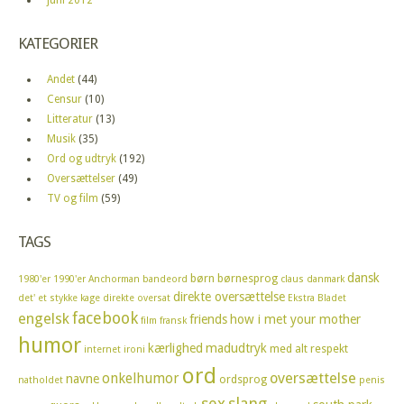
KATEGORIER
Andet
(44)
Censur
(10)
Litteratur
(13)
Musik
(35)
Ord og udtryk
(192)
Oversættelser
(49)
TV og film
(59)
TAGS
dansk
børn
børnesprog
1980'er
1990'er
Anchorman
bandeord
claus
danmark
direkte oversættelse
det' et stykke kage
direkte oversat
Ekstra Bladet
facebook
engelsk
friends
how i met your mother
film
fransk
humor
kærlighed
madudtryk
med alt respekt
internet
ironi
ord
oversættelse
onkelhumor
navne
ordsprog
natholdet
penis
sex
slang