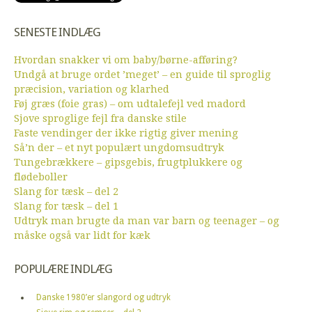
SENESTE INDLÆG
Hvordan snakker vi om baby/børne-afføring?
Undgå at bruge ordet ’meget’ – en guide til sproglig
præcision, variation og klarhed
Føj græs (foie gras) – om udtalefejl ved madord
Sjove sproglige fejl fra danske stile
Faste vendinger der ikke rigtig giver mening
Så’n der – et nyt populært ungdomsudtryk
Tungebrækkere – gipsgebis, frugtplukkere og
flødeboller
Slang for tæsk – del 2
Slang for tæsk – del 1
Udtryk man brugte da man var barn og teenager – og
måske også var lidt for kæk
POPULÆRE INDLÆG
Danske 1980’er slangord og udtryk