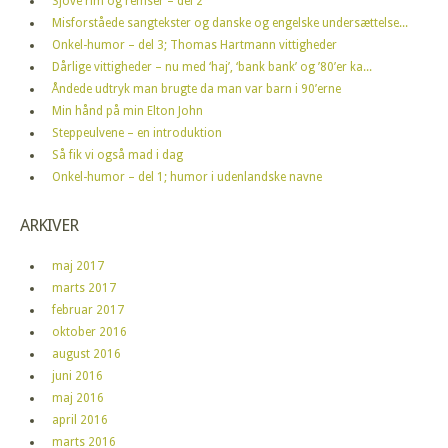
Sjove rim og remser – del 2
Misforståede sangtekster og danske og engelske undersættelse...
Onkel-humor – del 3; Thomas Hartmann vittigheder
Dårlige vittigheder – nu med ‘haj’, ‘bank bank’ og ’80’er ka...
Åndede udtryk man brugte da man var barn i 90’erne
Min hånd på min Elton John
Steppeulvene – en introduktion
Så fik vi også mad i dag
Onkel-humor – del 1; humor i udenlandske navne
ARKIVER
maj 2017
marts 2017
februar 2017
oktober 2016
august 2016
juni 2016
maj 2016
april 2016
marts 2016