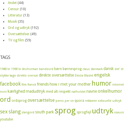
Andet
(44)
Censur
(10)
Litteratur
(13)
Musik
(35)
Ord og udtryk
(192)
Oversættelser
(49)
TV og film
(59)
TAGS
dansk
børn
børnesprog
1980'er
1990'er
Anchorman
bandeord
claus
danmark
det' et
engelsk
direkte oversættelse
stykke kage
direkte oversat
Ekstra Bladet
humor
facebook
friends
how i met your mother
film
fransk
internet
onkelhumor
kærlighed
madudtryk
navne
med alt respekt
ironi
natholdet
ord
oversættelse
ordsprog
quora
penis
per se
reklamer
seksuelle udtryk
sprog
udtryk
sex
slang
south park
sprogfejl
slangord
vsauce
youtube