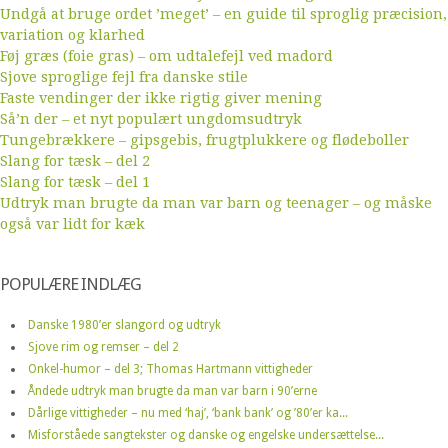
Undgå at bruge ordet ’meget’ – en guide til sproglig præcision,
variation og klarhed
Føj græs (foie gras) – om udtalefejl ved madord
Sjove sproglige fejl fra danske stile
Faste vendinger der ikke rigtig giver mening
Så’n der – et nyt populært ungdomsudtryk
Tungebrækkere – gipsgebis, frugtplukkere og flødeboller
Slang for tæsk – del 2
Slang for tæsk – del 1
Udtryk man brugte da man var barn og teenager – og måske
også var lidt for kæk
POPULÆRE INDLÆG
Danske 1980’er slangord og udtryk
Sjove rim og remser – del 2
Onkel-humor – del 3; Thomas Hartmann vittigheder
Åndede udtryk man brugte da man var barn i 90’erne
Dårlige vittigheder – nu med ‘haj’, ‘bank bank’ og ’80’er ka...
Misforståede sangtekster og danske og engelske undersættelse...