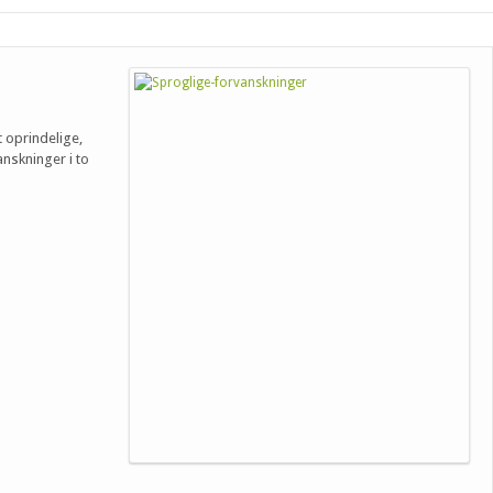
t oprindelige,
anskninger i to