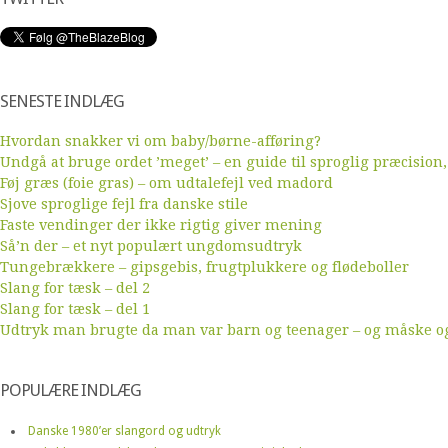
SENESTE INDLÆG
Hvordan snakker vi om baby/børne-afføring?
Undgå at bruge ordet ’meget’ – en guide til sproglig præcision,
Føj græs (foie gras) – om udtalefejl ved madord
Sjove sproglige fejl fra danske stile
Faste vendinger der ikke rigtig giver mening
Så’n der – et nyt populært ungdomsudtryk
Tungebrækkere – gipsgebis, frugtplukkere og flødeboller
Slang for tæsk – del 2
Slang for tæsk – del 1
Udtryk man brugte da man var barn og teenager – og måske ogs
POPULÆRE INDLÆG
Danske 1980’er slangord og udtryk