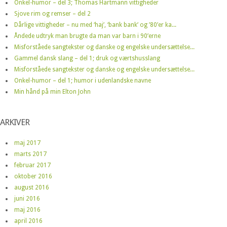
Onkel-humor – del 3; Thomas Hartmann vittigheder
Sjove rim og remser – del 2
Dårlige vittigheder – nu med ‘haj’, ‘bank bank’ og ’80’er ka...
Åndede udtryk man brugte da man var barn i 90’erne
Misforståede sangtekster og danske og engelske undersættelse...
Gammel dansk slang – del 1; druk og værtshusslang
Misforståede sangtekster og danske og engelske undersættelse...
Onkel-humor – del 1; humor i udenlandske navne
Min hånd på min Elton John
ARKIVER
maj 2017
marts 2017
februar 2017
oktober 2016
august 2016
juni 2016
maj 2016
april 2016