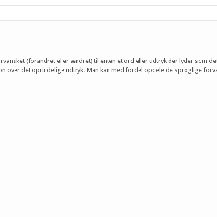
orvansket (forandret eller ændret) til enten et ord eller udtryk der lyder som de
ation over det oprindelige udtryk. Man kan med fordel opdele de sproglige forv