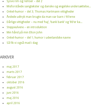
Sjove rim og remser – del 2
Misforståede sangtekster og danske og engelske undersættelse...
Onkel-humor – del 3; Thomas Hartmann vittigheder
Åndede udtryk man brugte da man var barn i 90’erne
Dårlige vittigheder – nu med ‘haj’, ‘bank bank’ og ’80’er ka...
Steppeulvene – en introduktion
Min hånd på min Elton John
Onkel-humor – del 1; humor i udenlandske navne
Så fik vi også mad i dag
ARKIVER
maj 2017
marts 2017
februar 2017
oktober 2016
august 2016
juni 2016
maj 2016
april 2016