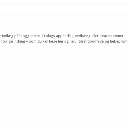
ste indlæg på bloggen min. Et slags appendiks, vedhæng eller ekstranummer –
l i de forrige indlæg – som du kan læse her og her. Strandpomade og læbepro