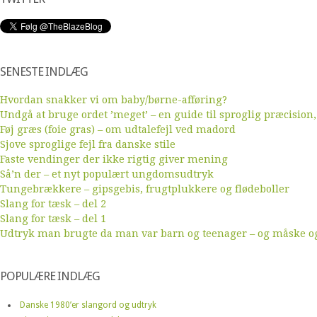
SENESTE INDLÆG
Hvordan snakker vi om baby/børne-afføring?
Undgå at bruge ordet ’meget’ – en guide til sproglig præcision,
Føj græs (foie gras) – om udtalefejl ved madord
Sjove sproglige fejl fra danske stile
Faste vendinger der ikke rigtig giver mening
Så’n der – et nyt populært ungdomsudtryk
Tungebrækkere – gipsgebis, frugtplukkere og flødeboller
Slang for tæsk – del 2
Slang for tæsk – del 1
Udtryk man brugte da man var barn og teenager – og måske ogs
POPULÆRE INDLÆG
Danske 1980’er slangord og udtryk