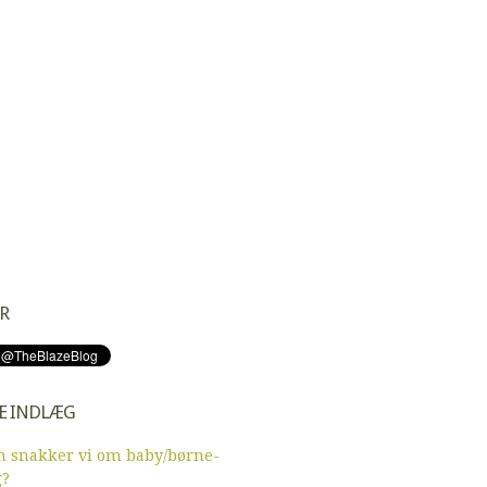
R
E INDLÆG
 snakker vi om baby/børne-
g?