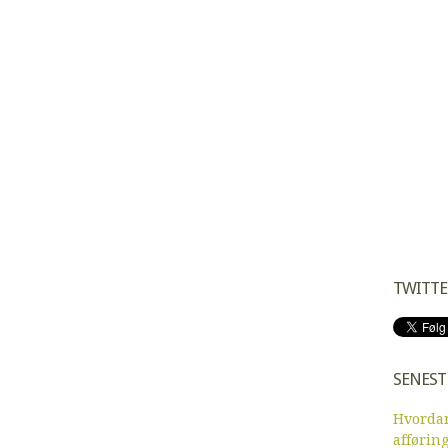
TWITTE
SENEST
Hvordan
afførin