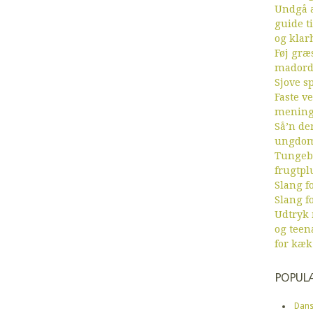
Undgå a
guide ti
og klar
Føj græs
mador
Sjove sp
Faste v
menin
Så’n de
ungdom
Tungebr
frugtpl
Slang fo
Slang fo
Udtryk
og teen
for kæk
POPUL
Dans