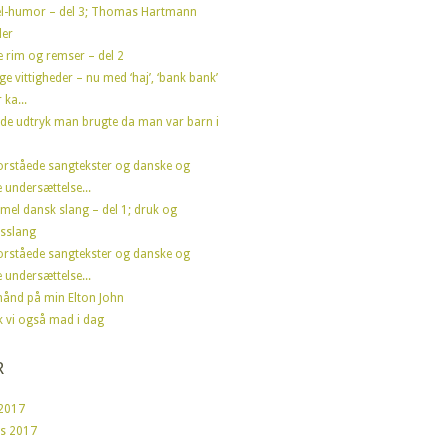
l-humor – del 3; Thomas Hartmann
der
e rim og remser – del 2
ge vittigheder – nu med ‘haj’, ‘bank bank’
 ka...
de udtryk man brugte da man var barn i
orståede sangtekster og danske og
 undersættelse...
el dansk slang – del 1; druk og
sslang
orståede sangtekster og danske og
 undersættelse...
ånd på min Elton John
ik vi også mad i dag
R
2017
s 2017