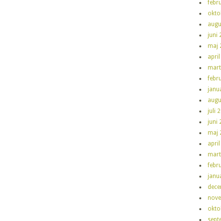
febr
okto
augu
juni
maj 
apri
mart
febr
janu
augu
juli 
juni
maj 
apri
mart
febr
janu
dece
nove
okto
sept