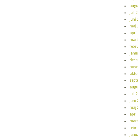
augu
juli 
juni
maj 
apri
mart
febr
janu
dece
nove
okto
sept
augu
juli 
juni
maj 
apri
mart
febr
janu