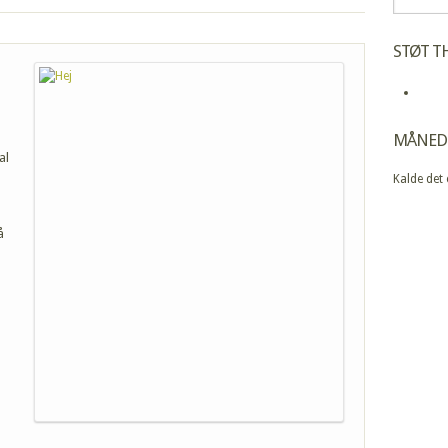
STØT TH
MÅNED
al
Kalde det
å