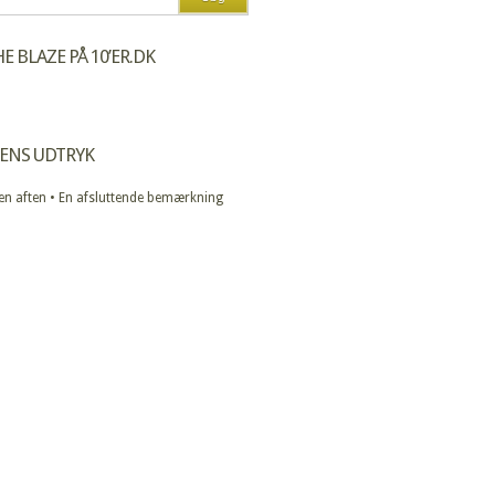
E BLAZE PÅ 10’ER.DK
ENS UDTRYK
 en aften • En afsluttende bemærkning