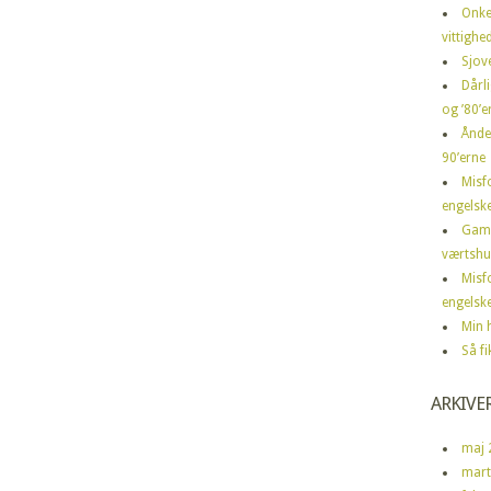
Onke
vittighe
Sjov
Dårli
og ’80’er
Ånde
90’erne
Misf
engelske
Gamm
værtshu
Misf
engelske
Min h
Så f
ARKIVE
maj 
mart