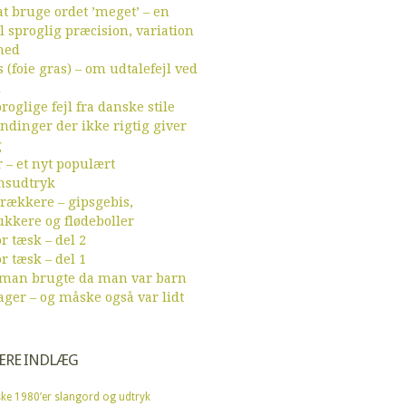
t bruge ordet ’meget’ – en
l sproglig præcision, variation
hed
 (foie gras) – om udtalefejl ved
d
roglige fejl fra danske stile
endinger der ikke rigtig giver
g
r – et nyt populært
sudtryk
ækkere – gipsgebis,
ukkere og flødeboller
r tæsk – del 2
r tæsk – del 1
 man brugte da man var barn
ager – og måske også var lidt
ÆRE INDLÆG
ke 1980’er slangord og udtryk