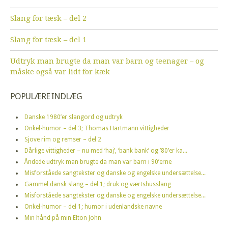
Slang for tæsk – del 2
Slang for tæsk – del 1
Udtryk man brugte da man var barn og teenager – og
måske også var lidt for kæk
POPULÆRE INDLÆG
Danske 1980’er slangord og udtryk
Onkel-humor – del 3; Thomas Hartmann vittigheder
Sjove rim og remser – del 2
Dårlige vittigheder – nu med ‘haj’, ‘bank bank’ og ’80’er ka...
Åndede udtryk man brugte da man var barn i 90’erne
Misforståede sangtekster og danske og engelske undersættelse...
Gammel dansk slang – del 1; druk og værtshusslang
Misforståede sangtekster og danske og engelske undersættelse...
Onkel-humor – del 1; humor i udenlandske navne
Min hånd på min Elton John