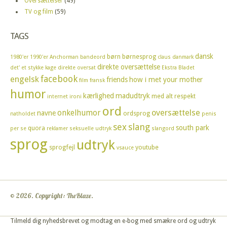
Oversættelser
(49)
TV og film
(59)
TAGS
dansk
børn
børnesprog
1980'er
1990'er
Anchorman
bandeord
claus
danmark
direkte oversættelse
det' et stykke kage
direkte oversat
Ekstra Bladet
facebook
engelsk
friends
how i met your mother
film
fransk
humor
kærlighed
madudtryk
med alt respekt
internet
ironi
ord
oversættelse
onkelhumor
navne
ordsprog
natholdet
penis
sex
slang
south park
quora
per se
reklamer
seksuelle udtryk
slangord
sprog
udtryk
sprogfejl
youtube
vsauce
© 2026. Copyright: TheBlaze.
Tilmeld dig nyhedsbrevet og modtag en e-bog med smækre ord og udtryk