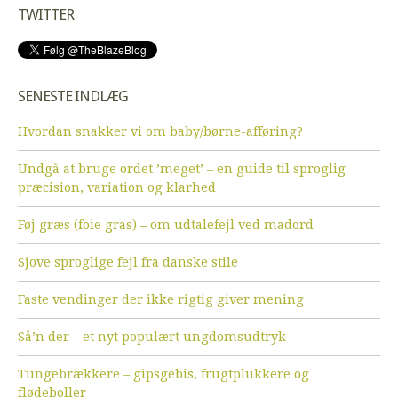
TWITTER
SENESTE INDLÆG
Hvordan snakker vi om baby/børne-afføring?
Undgå at bruge ordet ’meget’ – en guide til sproglig
præcision, variation og klarhed
Føj græs (foie gras) – om udtalefejl ved madord
Sjove sproglige fejl fra danske stile
Faste vendinger der ikke rigtig giver mening
Så’n der – et nyt populært ungdomsudtryk
Tungebrækkere – gipsgebis, frugtplukkere og
flødeboller