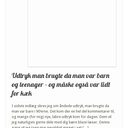
Udtryk man brugte da man var barn
og teenager – og måske også var lidt
for kæk
I sidste indlæg skrev jeg om åndede udtryk, man brugte da
man var barn i 90’erne. Det kom der en hel del kommentarer til,
og mange (for mig) nye, labre udtryk kom for dagen. Dem vil
jeg naturligvis gerne dele med dig kære blaze læser. Denne
gang vil jeg tage mig gevaldigt meget i agt […]