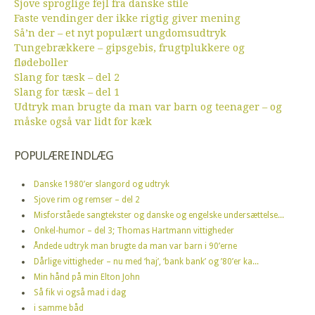
Sjove sproglige fejl fra danske stile
Faste vendinger der ikke rigtig giver mening
Så’n der – et nyt populært ungdomsudtryk
Tungebrækkere – gipsgebis, frugtplukkere og
flødeboller
Slang for tæsk – del 2
Slang for tæsk – del 1
Udtryk man brugte da man var barn og teenager – og
måske også var lidt for kæk
POPULÆRE INDLÆG
Danske 1980’er slangord og udtryk
Sjove rim og remser – del 2
Misforståede sangtekster og danske og engelske undersættelse...
Onkel-humor – del 3; Thomas Hartmann vittigheder
Åndede udtryk man brugte da man var barn i 90’erne
Dårlige vittigheder – nu med ‘haj’, ‘bank bank’ og ’80’er ka...
Min hånd på min Elton John
Så fik vi også mad i dag
i samme båd