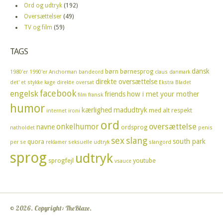
Ord og udtryk
(192)
Oversættelser
(49)
TV og film
(59)
TAGS
dansk
børn
børnesprog
1980'er
1990'er
Anchorman
bandeord
claus
danmark
direkte oversættelse
det' et stykke kage
direkte oversat
Ekstra Bladet
facebook
engelsk
friends
how i met your mother
film
fransk
humor
kærlighed
madudtryk
med alt respekt
internet
ironi
ord
oversættelse
onkelhumor
navne
ordsprog
natholdet
penis
sex
slang
south park
quora
per se
reklamer
seksuelle udtryk
slangord
sprog
udtryk
sprogfejl
youtube
vsauce
© 2026. Copyright: TheBlaze.