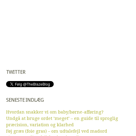
TWITTER
SENESTE INDLÆG
Hvordan snakker vi om baby/børne-afføring?
Undgå at bruge ordet ’meget’ – en guide til sproglig
præcision, variation og klarhed
Føj græs (foie gras) – om udtalefejl ved madord