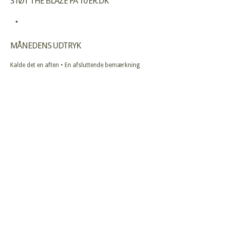
STØT THE BLAZE PÅ 10’ER.DK
MÅNEDENS UDTRYK
Kalde det en aften • En afsluttende bemærkning