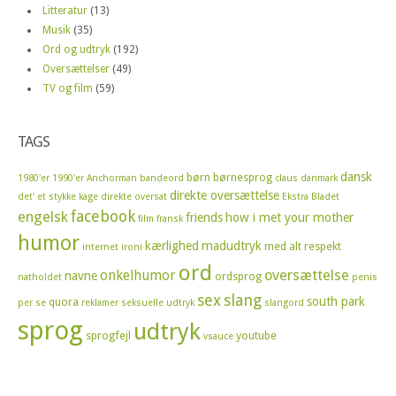
Litteratur
(13)
Musik
(35)
Ord og udtryk
(192)
Oversættelser
(49)
TV og film
(59)
TAGS
dansk
børn
børnesprog
1980'er
1990'er
Anchorman
bandeord
claus
danmark
direkte oversættelse
det' et stykke kage
direkte oversat
Ekstra Bladet
facebook
engelsk
friends
how i met your mother
film
fransk
humor
kærlighed
madudtryk
med alt respekt
internet
ironi
ord
oversættelse
onkelhumor
navne
ordsprog
natholdet
penis
sex
slang
south park
quora
per se
reklamer
seksuelle udtryk
slangord
sprog
udtryk
sprogfejl
youtube
vsauce