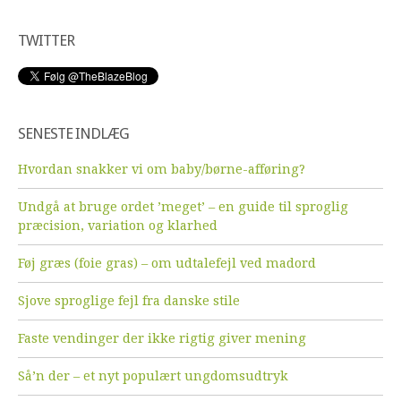
TWITTER
SENESTE INDLÆG
Hvordan snakker vi om baby/børne-afføring?
Undgå at bruge ordet ’meget’ – en guide til sproglig
præcision, variation og klarhed
Føj græs (foie gras) – om udtalefejl ved madord
Sjove sproglige fejl fra danske stile
Faste vendinger der ikke rigtig giver mening
Så’n der – et nyt populært ungdomsudtryk