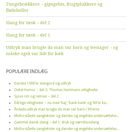
Tungebrækkere – gipsgebis, frugtplukkere og
flødeboller
Slang for tæsk – del 2
Slang for tæsk – del 1
Udtryk man brugte da man var barn og teenager – og
måske også var lidt for kæk
POPULÆRE INDLÆG
Danske 1980’er slangord og udtryk
Onkel-humor – del 3; Thomas Hartmann vittigheder
Sjove rim og remser – del 2
Dårlige vittigheder – nu med ‘haj’, ‘bank bank’ og ’80’er ka...
Åndede udtryk man brugte da man var barn i 90’erne
Misforståede sangtekster og danske og engelske undersættelse...
Gammel dansk slang – del 1; druk og værtshusslang
Misforståede sangtekster og danske og engelske undersættelse...