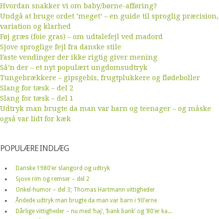
Hvordan snakker vi om baby/børne-afføring?
Undgå at bruge ordet ’meget’ – en guide til sproglig præcision,
variation og klarhed
Føj græs (foie gras) – om udtalefejl ved madord
Sjove sproglige fejl fra danske stile
Faste vendinger der ikke rigtig giver mening
Så’n der – et nyt populært ungdomsudtryk
Tungebrækkere – gipsgebis, frugtplukkere og flødeboller
Slang for tæsk – del 2
Slang for tæsk – del 1
Udtryk man brugte da man var barn og teenager – og måske
også var lidt for kæk
POPULÆRE INDLÆG
Danske 1980’er slangord og udtryk
Sjove rim og remser – del 2
Onkel-humor – del 3; Thomas Hartmann vittigheder
Åndede udtryk man brugte da man var barn i 90’erne
Dårlige vittigheder – nu med ‘haj’, ‘bank bank’ og ’80’er ka...