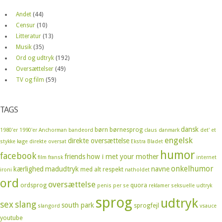
Andet
(44)
Censur
(10)
Litteratur
(13)
Musik
(35)
Ord og udtryk
(192)
Oversættelser
(49)
TV og film
(59)
TAGS
dansk
børn
børnesprog
1980'er
1990'er
Anchorman
bandeord
claus
danmark
det' et
engelsk
direkte oversættelse
stykke kage
direkte oversat
Ekstra Bladet
humor
facebook
friends
how i met your mother
film
fransk
internet
onkelhumor
kærlighed
madudtryk
navne
med alt respekt
ironi
natholdet
ord
oversættelse
ordsprog
quora
penis
per se
reklamer
seksuelle udtryk
sprog
udtryk
sex
slang
south park
sprogfejl
slangord
vsauce
youtube