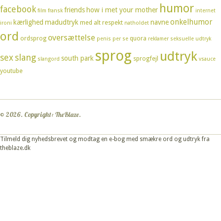
humor
facebook
friends
how i met your mother
film
fransk
internet
onkelhumor
kærlighed
madudtryk
navne
med alt respekt
ironi
natholdet
ord
oversættelse
ordsprog
quora
penis
per se
reklamer
seksuelle udtryk
sprog
udtryk
sex
slang
south park
sprogfejl
slangord
vsauce
youtube
© 2026. Copyright: TheBlaze.
Tilmeld dig nyhedsbrevet og modtag en e-bog med smækre ord og udtryk fra
theblaze.dk