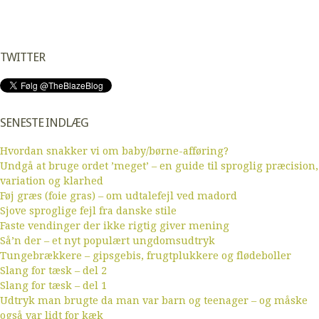
TWITTER
SENESTE INDLÆG
Hvordan snakker vi om baby/børne-afføring?
Undgå at bruge ordet ’meget’ – en guide til sproglig præcision,
variation og klarhed
Føj græs (foie gras) – om udtalefejl ved madord
Sjove sproglige fejl fra danske stile
Faste vendinger der ikke rigtig giver mening
Så’n der – et nyt populært ungdomsudtryk
Tungebrækkere – gipsgebis, frugtplukkere og flødeboller
Slang for tæsk – del 2
Slang for tæsk – del 1
Udtryk man brugte da man var barn og teenager – og måske
også var lidt for kæk