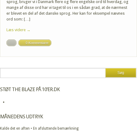
sprog, bruger vi i Danmark flere og flere engelske ord til hverdag, og
mange af disse ord har vi taget til os i en sådan grad, at de nærmest
er blevet en del af det danske sprog. Her kan for eksempel nævnes
ord som: […]
Læs videre →
0 Kommentarer
STØT THE BLAZE PÅ 10’ER.DK
MÅNEDENS UDTRYK
Kalde det en aften • En afsluttende bemærkning