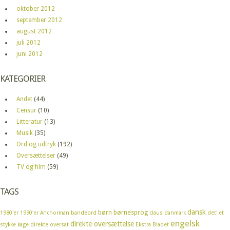
oktober 2012
september 2012
august 2012
juli 2012
juni 2012
KATEGORIER
Andet
(44)
Censur
(10)
Litteratur
(13)
Musik
(35)
Ord og udtryk
(192)
Oversættelser
(49)
TV og film
(59)
TAGS
dansk
børn
børnesprog
1980'er
1990'er
Anchorman
bandeord
claus
danmark
det' et
engelsk
direkte oversættelse
stykke kage
direkte oversat
Ekstra Bladet