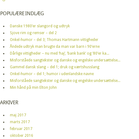
POPULÆRE INDLÆG
Danske 1980’er slangord og udtryk
Sjove rim og remser – del 2
Onkel-humor – del 3; Thomas Hartmann vittigheder
Åndede udtryk man brugte da man var barn i 90’erne
Dårlige vittigheder – nu med ‘haj’, ‘bank bank’ og ’80’er ka...
Misforståede sangtekster og danske og engelske undersættelse...
Gammel dansk slang – del 1; druk og værtshusslang
Onkel-humor – del 1; humor i udenlandske navne
Misforståede sangtekster og danske og engelske undersættelse...
Min hånd på min Elton John
ARKIVER
maj 2017
marts 2017
februar 2017
oktober 2016